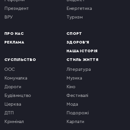
президент
енергетика
ВРУ
туризм
ПРО НАС
СПОРТ
РЕКЛАМА
ЗДОРОВ'Я
НАША ІСТОРІЯ
СУСПІЛЬСТВО
СТИЛЬ ЖИТТЯ
ООС
література
комуналка
музика
Дороги
кіно
будівництво
фестивалі
церква
мода
ДТП
подорожі
кримінал
Карпати