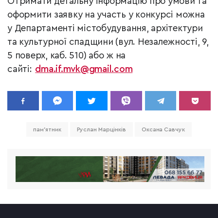
Отримати детальну інформацію про умови та
оформити заявку на участь у конкурсі можна
у Департаменті містобудування, архітектури
та культурної спадщини (вул. Незалежності, 9,
5 поверх, каб. 510) або ж на
сайті:
dma.if.mvk@gmail.com
пам'ятник
Руслан Марцінків
Оксана Савчук