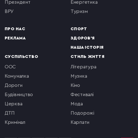
президент
енергетика
ВРУ
туризм
ПРО НАС
СПОРТ
РЕКЛАМА
ЗДОРОВ'Я
НАША ІСТОРІЯ
СУСПІЛЬСТВО
СТИЛЬ ЖИТТЯ
ООС
література
комуналка
музика
Дороги
кіно
будівництво
фестивалі
церква
мода
ДТП
подорожі
кримінал
Карпати