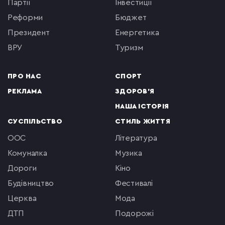
партії
інвестиції
реформи
бюджет
президент
енергетика
ВРУ
туризм
ПРО НАС
СПОРТ
РЕКЛАМА
ЗДОРОВ'Я
НАША ІСТОРІЯ
СУСПІЛЬСТВО
СТИЛЬ ЖИТТЯ
ООС
література
комуналка
музика
Дороги
кіно
будівництво
фестивалі
церква
мода
ДТП
подорожі