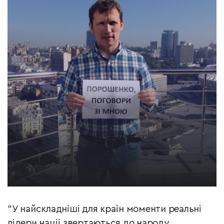
"У найскладніші для країн моменти реальні
лідери нації звертаються до народу,