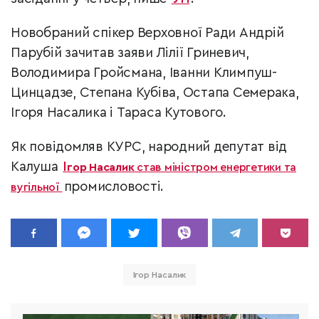
Новобраний спікер Верховної Ради Андрій
Парубій зачитав заяви Лілії Гриневич,
Володимира Гройсмана, Іванни Климпуш-
Цинцадзе, Степана Кубіва, Остапа Семерака,
Ігоря Насалика і Тараса Кутового.
Як повідомляв КУРС, народний депутат від
Калуша
І
гор Насалик
став міністром енергетики та
промисловості.
вугільної
Ігор Насалик