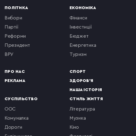
ПОЛІТИКА
ЕКОНОМІКА
вибори
фінанси
партії
інвестиції
реформи
бюджет
президент
енергетика
ВРУ
туризм
ПРО НАС
СПОРТ
РЕКЛАМА
ЗДОРОВ'Я
НАША ІСТОРІЯ
СУСПІЛЬСТВО
СТИЛЬ ЖИТТЯ
ООС
література
комуналка
музика
Дороги
кіно