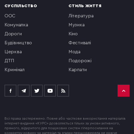
СУСПІЛЬСТВО
СТИЛЬ ЖИТТЯ
ООС
література
комуналка
музика
Дороги
кіно
будівництво
фестивалі
церква
мода
ДТП
подорожі
кримінал
Карпати
Всі права застережено. Повне або часткове використання матеріалів
інтернет-видання «КУРС» дозволяється тільки за умови активного,
прямого, відкритого для пошукових систем гіперпосилання на
конкретну новину чи матеріал та згадки першоджерела не нижче