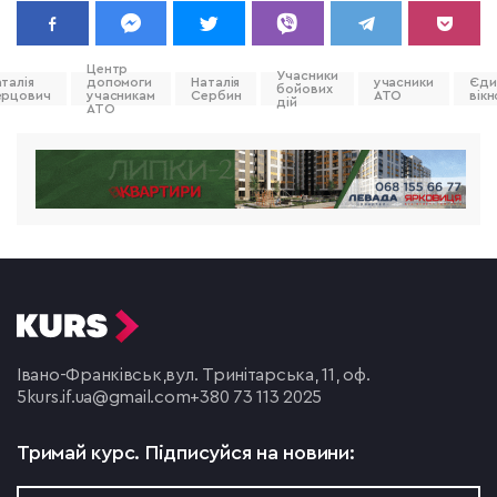
Центр
Учасники
талія
допомоги
Наталія
учасники
Єди
бойових
ерцович
учасникам
Сербин
АТО
вікн
дій
АТО
Івано-Франківськ,
вул. Тринітарська, 11, оф.
5
kurs.if.ua@gmail.com
+380 73 113 2025
Тримай курс.
Підписуйся на новини: