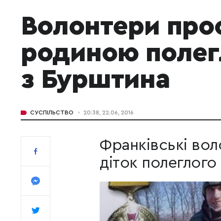
Волонтери прос
родиною полег
з Бурштина
СУСПІЛЬСТВО
20:38, 22.06, 2016
Франківські вол
діток полеглого 