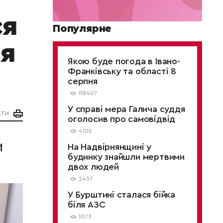
ся
Популярне
ця
Якою буде погода в Івано-
Франківську та області 8
серпня
118407
У справі мера Галича суддя
АТИ
оголосив про самовідвід
4105
и
На Надвірнянщині у
будинку знайшли мертвими
двох людей
2437
У Бурштині сталася бійка
біля АЗС
1073