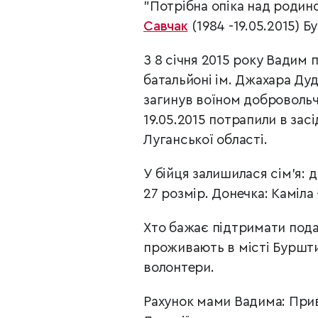
"Потрібна опіка над роди
Савчак
(1984 -19.05.2015) 
З 8 січня 2015 року Вадим
батальйоні ім. Джахара Дуд
загинув воїном добровольч
19.05.2015 потрапили в зас
Луганської області.
У бійця залишилася сім’я: 
27 розмір. Донечка: Каміла
Хто бажає підтримати пода
проживають в місті Буршти
волонтери.
Рахунок мами Вадима: Прив