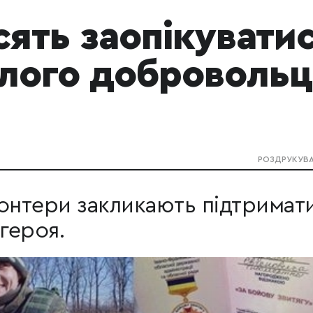
ять заопікувати
лого доброволь
РОЗДРУКУВ
онтери закликають підтримат
героя.