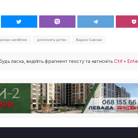
инам загиблих
допомога дітям
Вадим Савчак
удь ласка, виділіть фрагмент тексту та натисніть
Ctrl + Ente