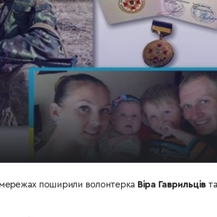
цмережах поширили волонтерка
Віра Гаврильців
т