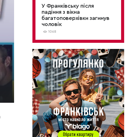
У Франківську після
падіння з вікна
багатоповерхівки загинув
чоловік
1068
а