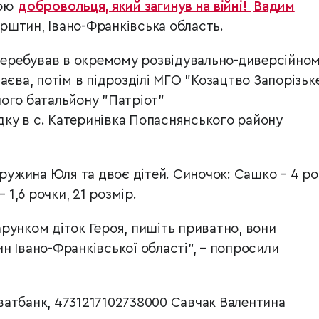
ною
добровольця, який загинув на війні!
Вадим
Бурштин, Івано-Франківська область.
 перебував в окремому розвідувально-диверсійно
аєва, потім в підрозділі МГО "Козацтво Запорізьке
ого батальйону "Патріот"
ідку в с. Катеринівка Попаснянського району
дружина Юля та двоє дітей. Синочок: Сашко – 4 ро
–
1,6 рочки, 21 розмір.
рунком діток Героя, пишіть приватно, вони
н Івано-Франківської області",
–
попросили
атбанк, 4731217102738000 Савчак Валентина