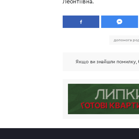
Леонтіївна.
допомога род
Якщо ви знайшли помилку, б