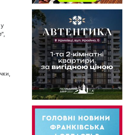
му
",
чки,