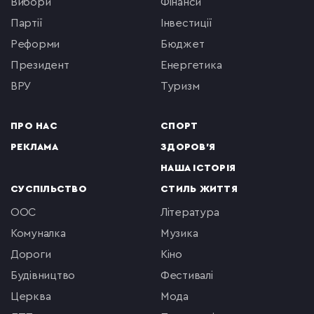
вибори
фінанси
партії
інвестиції
реформи
бюджет
президент
енергетика
ВРУ
туризм
ПРО НАС
СПОРТ
РЕКЛАМА
ЗДОРОВ'Я
НАША ІСТОРІЯ
СУСПІЛЬСТВО
СТИЛЬ ЖИТТЯ
ООС
література
комуналка
музика
Дороги
кіно
будівництво
фестивалі
церква
мода