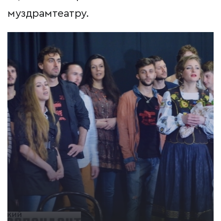
муздрамтеатру.