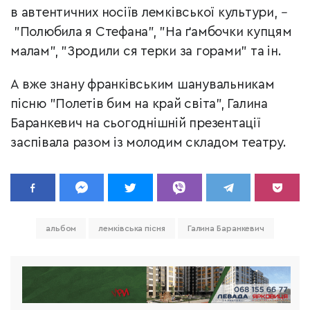
в автентичних носіїв лемківської культури,
–
"Полюбила я Стефана", "На ґамбочки купцям
малам", "Зродили ся терки за горами" та ін.
А вже знану франківським шанувальникам
пісню "Полетів бим на край світа", Галина
Баранкевич на сьогоднішній презентації
заспівала разом із молодим складом театру.
альбом
лемківська пісня
Галина Баранкевич