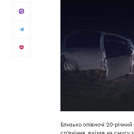
Близько опівночі 20-річний 
сп'яніння, виїхав на смугу 