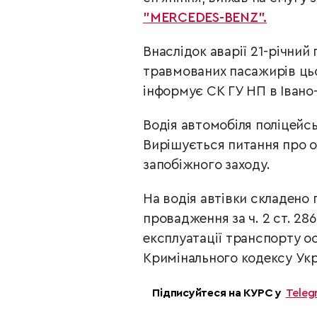
"MERCEDES-BENZ".
Внаслідок аварії 21-річний 
травмованих пасажирів цьо
інформує СК ГУ НП в Івано
Водія автомобіля поліцейсь
Вирішується питання про о
запобіжного заходу.
На водія автівки складено 
провадження за ч. 2 ст. 2
експлуатації транспорту о
Кримінального кодексу Укр
Підписуйтеся на КУРС у
Teleg