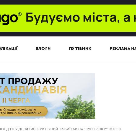
ЛІКАЦІЇ
БЛОГИ
ПУТІВНИК
РЕКЛАМА НА
Ї ДТП У ДЕЛЯТИНІ БУВ П'ЯНИЙ ТА ВИЇХАВ НА "ЗУСТРІЧКУ". ФОТО