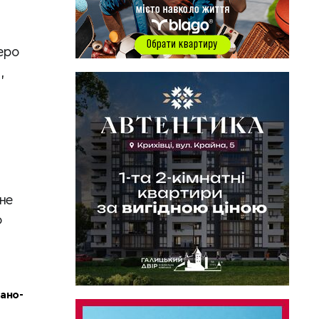
веро
,
не
о
вано-