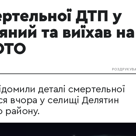
ртельної ДТП у
яний та виїхав на
ОТО
РОЗДРУКУВ
відомили деталі смертельної
ася вчора у селищі Делятин
 району.