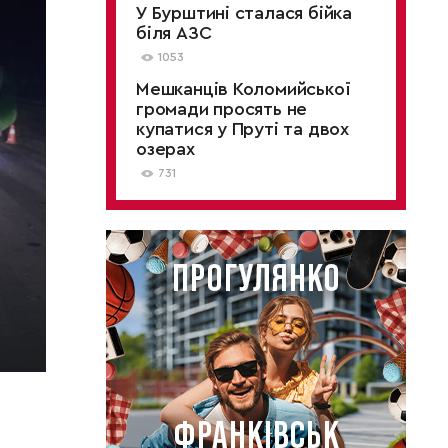
У Бурштині сталася бійка
біля АЗС
1053
Мешканців Коломийської
громади просять не
купатися у Пруті та двох
озерах
731