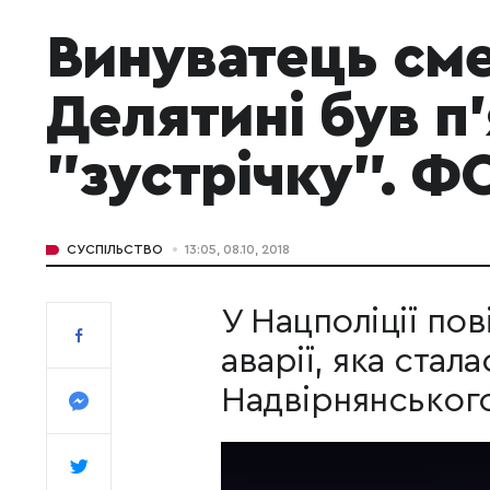
Винуватець сме
Делятині був п'
"зустрічку". Ф
СУСПІЛЬСТВО
13:05, 08.10, 2018
У Нацполіції по
аварії, яка стал
Надвірнянського