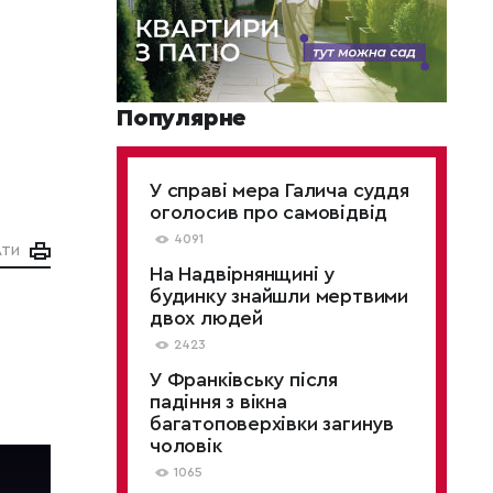
Популярне
У справі мера Галича суддя
оголосив про самовідвід
4091
АТИ
На Надвірнянщині у
будинку знайшли мертвими
двох людей
2423
У Франківську після
падіння з вікна
багатоповерхівки загинув
чоловік
1065