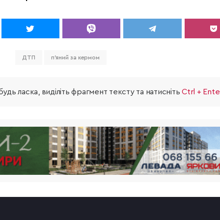
ДТП
п'яний за кермом
удь ласка, виділіть фрагмент тексту та натисніть
Ctrl + Ente