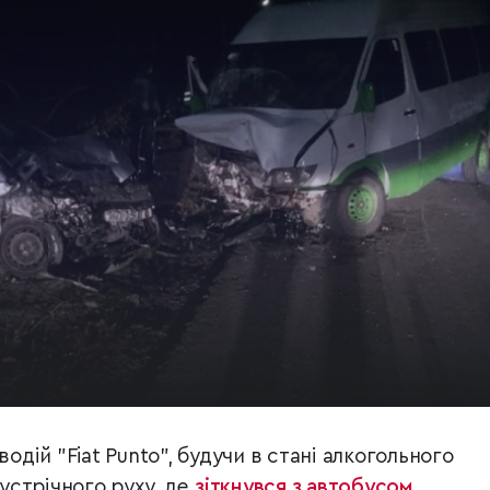
водій "Fiat Punto", будучи в стані алкогольного
зустрічного руху, де
зіткнувся з автобусом