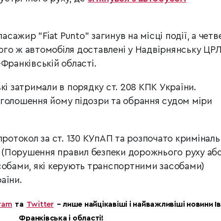
пасажир "Fiat Punto" загинув на місці події, а чет
го ж автомобіля доставлені у Надвірнянську ЦРЛ
-Франківській області.
кі затримали в порядку ст. 208 КПК України.
голошення йому підозри та обрання судом міри
протокол за ст. 130 КУпАП та розпочато криміналь
86 (Порушення правил безпеки дорожнього руху аб
собами, які керують транспортними засобами)
аїни.
ram
та
Twitter
– лише найцікавіші і найважливіші новини І
Франківська і області!