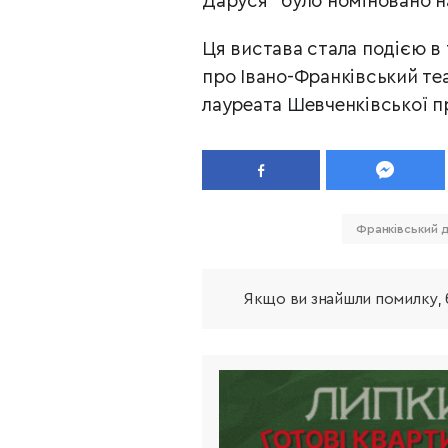
Даруся" було номіновано н
Ця вистава стала подією в
про Івано-Франківський те
лауреата Шевченківської п
Франківський 
Якщо ви знайшли помилку, б