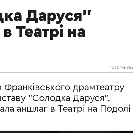
дка Даруся"
в Театрі на
РОЗДРУКУВ
и Франківського драмтеатру
ставу "Солодка Даруся".
ала аншлаг в Театрі на Подолі