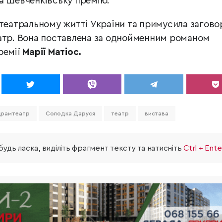
а Шевченківську премію.
 театральному житті України та примусила загово
атр. Вона поставлена за однойменним романом
ремії
Марії Матіос.
драмтеатр
Солодка Даруся
театр
вистава
удь ласка, виділіть фрагмент тексту та натисніть
Ctrl + Ente