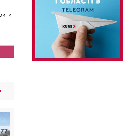
рити
r