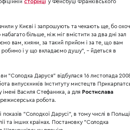
офіційній
сторінці
у Фейсбуці Франківського
ачили у Києві і запрошують та чекають ще, бо охо
 набагато більше, ніж міг вмістити за два дні зал
ємо вам, кияни, за такий прийом і за те, що вам
 робимо і у що вкладаємо душу", – йдеться в
ви "Солодка Даруся" відбулася 16 листопада 200
бота випускників Інституту мистецтв Прикарпатс
 імені Василя Стефаника, а для
Ростислава
режисерська робота.
і показів "Солодкої Дарусі", в тому числі в Польщі
алії та інших країнах. Постановку "Солодка