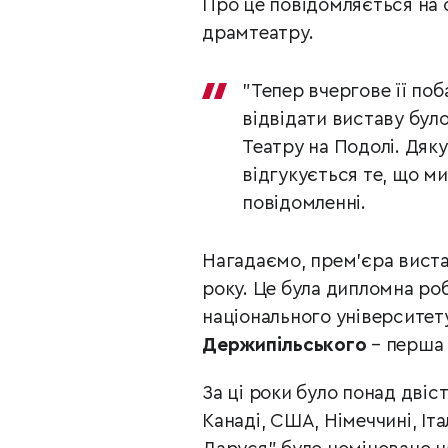
Про це повідомляється на 
драмтеатру.
"Тепер вчергове її поб
відвідати виставу було
Театру на Подолі. Дяку
відгукується те, що ми
повідомленні.
Нагадаємо, прем’єра виста
року. Це була дипломна ро
національного університету
Держипільського
– перша 
За ці роки було понад двіст
Канаді, США, Німеччині, Іт