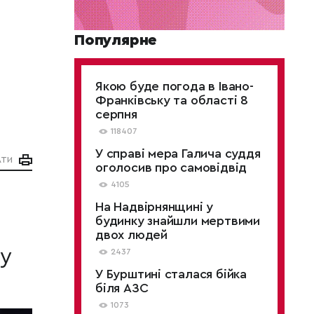
Популярне
Якою буде погода в Івано-
Франківську та області 8
серпня
118407
У справі мера Галича суддя
АТИ
оголосив про самовідвід
4105
На Надвірнянщині у
будинку знайшли мертвими
двох людей
 у
2437
У Бурштині сталася бійка
біля АЗС
1073