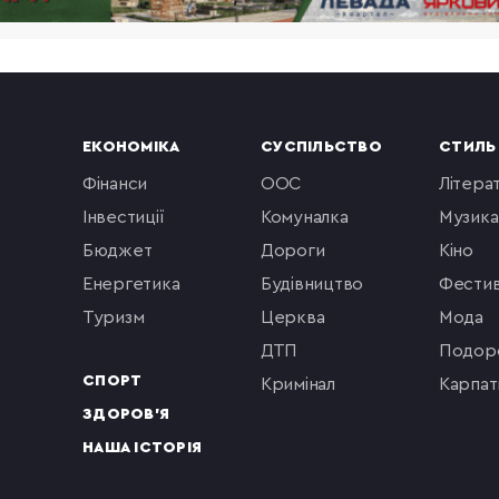
ЕКОНОМІКА
СУСПІЛЬСТВО
СТИЛЬ
фінанси
ООС
літера
інвестиції
комуналка
музика
бюджет
Дороги
кіно
енергетика
будівництво
фестив
туризм
церква
мода
ДТП
подор
СПОРТ
кримінал
Карпат
ЗДОРОВ'Я
НАША ІСТОРІЯ