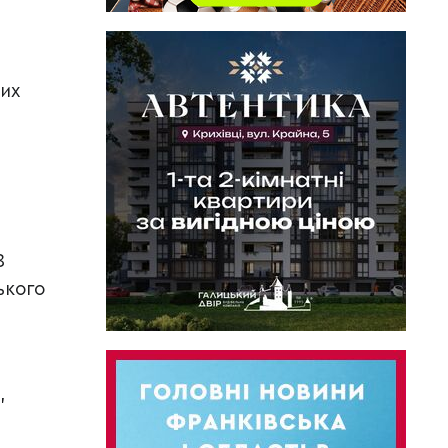
чих
8
ького
,