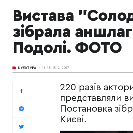
Вистава "Соло
зібрала аншлаг 
Подолі. ФОТО
КУЛЬТУРА
16:43, 13.12, 2017
220 разів актор
представляли ви
Постановка зібр
Києві.