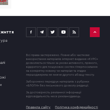
 ЖИТТЯ
тура
Всі права застережено. Повне або часткове
використання матеріалів інтернет-видання «КУРС»
алі
дозволяється тільки за умови активного, прямого,
відкритого для пошукових систем гіперпосилання
на конкретну новину чи матеріал та згадки
першоджерела не нижче другого абзацу тексту.
ожі
Заборонено передрук матеріалів з рубрики
и
«БЛОГИ» без письмового дозволу редакції.
За достовірність рекламної інформації
відповідальність несе рекламодавець.
Правила сайту
Політика конфіденційності