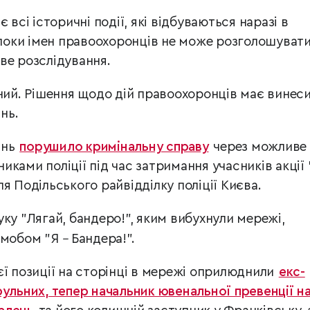
 всі історичні події, які відбуваються наразі в
 поки імен правоохоронців не може розголошувати
ве розслідування.
ний.
Рішення щодо дій правоохоронців має винес
нь.
ань
порушило кримінальну справу
через можливе
ками поліції під час затримання учасників акції 
я Подільського райвідділку поліції Києва.
ку "Лягай, бандеро!", яким вибухнули мережі,
ешмобом "Я
–
Бандера!".
єї позиції на сторінці в мережі оприлюднили
екс-
рульних, тепер начальник ювенальної превенції н