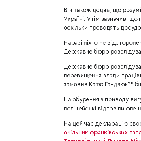
Він також додав, що розуміє
Україні.
Утім зазначив, що
оскільки проводять досудо
Наразі ніхто не відстороне
Державне бюро розслідува
Державне бюро розслідув
перевищення влади працівни
замовив Катю Гандзюк?" біл
На обурення з приводу вигу
поліцейські відповіли фл
На цей час декларацію сво
очільник франківських пат