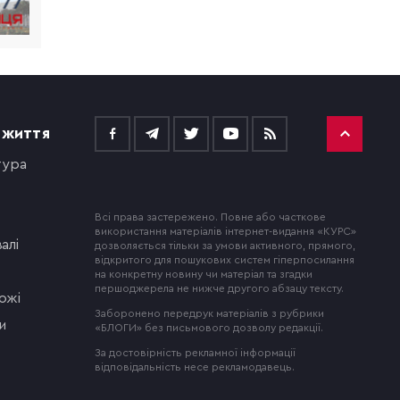
 ЖИТТЯ
тура
Всі права застережено. Повне або часткове
використання матеріалів інтернет-видання «КУРС»
алі
дозволяється тільки за умови активного, прямого,
відкритого для пошукових систем гіперпосилання
на конкретну новину чи матеріал та згадки
першоджерела не нижче другого абзацу тексту.
ожі
Заборонено передрук матеріалів з рубрики
и
«БЛОГИ» без письмового дозволу редакції.
За достовірність рекламної інформації
відповідальність несе рекламодавець.