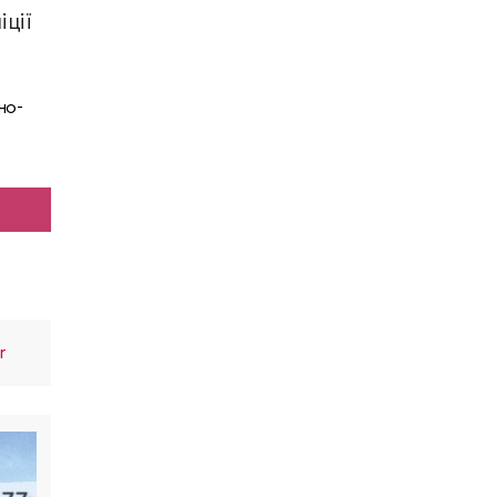
ції
но-
r