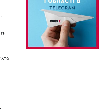
,
ити
"Хто
а