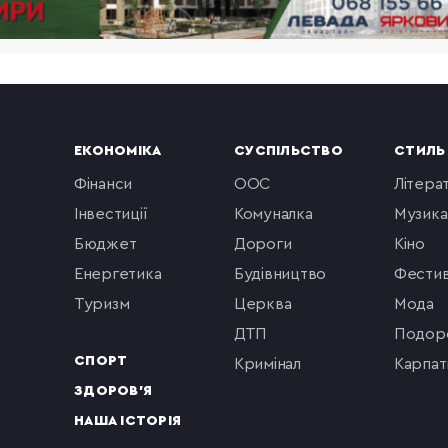
ЕКОНОМІКА
СУСПІЛЬСТВО
СТИЛЬ
фінанси
ООС
літера
інвестиції
комуналка
музика
бюджет
Дороги
кіно
енергетика
будівництво
фестив
туризм
церква
мода
ДТП
подор
СПОРТ
кримінал
Карпат
ЗДОРОВ'Я
НАША ІСТОРІЯ