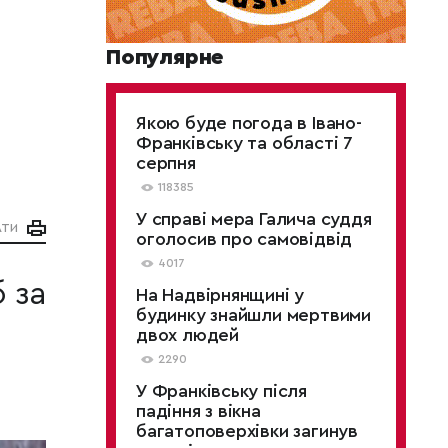
Популярне
Якою буде погода в Івано-
Франківську та області 7
серпня
118385
У справі мера Галича суддя
АТИ
оголосив про самовідвід
4017
 за
На Надвірнянщині у
будинку знайшли мертвими
двох людей
2290
У Франківську після
падіння з вікна
багатоповерхівки загинув