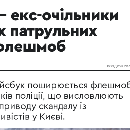
 – екс-очільники
х патрульних
 флешмоб
РОЗДРУКУВ
ейсбук поширюється флешмоб
ків поліції, що висловлюють
приводу скандалу із
вістів у Києві.