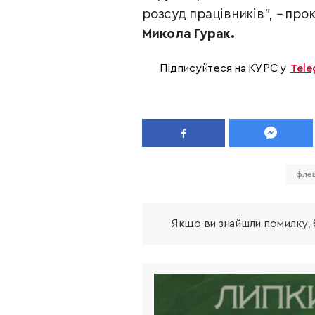
розсуд працівників",
–
прок
Микола Гурак.
Підписуйтеся на КУРС у
Tele
фле
Якщо ви знайшли помилку, б