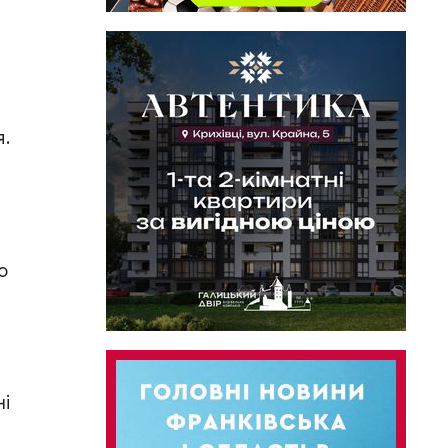
я.
о
ні