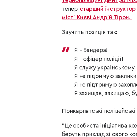
Тернопільщині Дмитро Мі
тепер
старший інструктор 
місті Києві Андрій Тірон.
Звучить позиція так:
Я
–
Бандера!
Я
–
офіцер поліції!
Я служу українському 
Я не підримую заклики
Я не підтримую захопле
Я захищав, захищаю, б
Прикарпатські поліцейські
"Це особиста ініціатива ко
беруть приклад зі свого ко