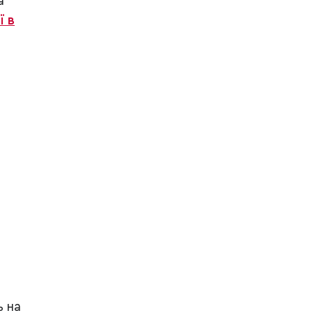
а
ї в
ь на