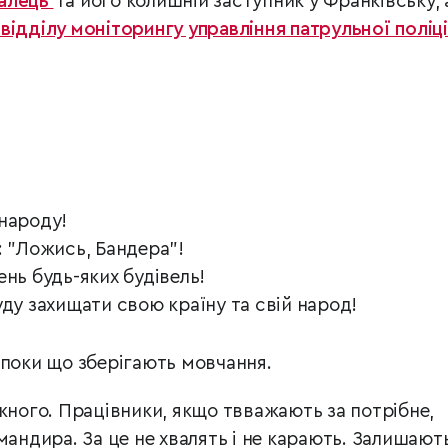
халець
та його колишній заступник у Франківську, 
відділу моніторингу управління патрульної поліці
народу!
: "Ложись, Бандера"!
нь будь-яких будівель!
уду захищати свою країну та свій народ!
 поки що зберігають мовчання.
жного. Працівники, якщо твважають за потрібне,
мандира. За це не хвалять і не карають. Залишают