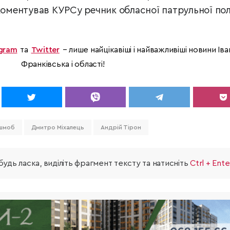
оментував КУРСу речник обласної патрульної полі
gram
та
Twitter
– лише найцікавіші і найважливіші новини Іва
Франківська і області!
шмоб
Дмитро Міхалець
Андрій Тірон
удь ласка, виділіть фрагмент тексту та натисніть
Ctrl + Ente