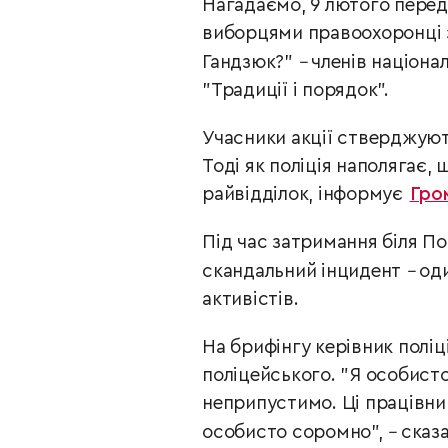
Нагадаємо, 9 лютого перед
виборцями правоохоронці з
Гандзюк?"
–
членів націонал
"Традиції і порядок".
Учасники акції стверджують
Тоді як поліція наполягає,
райвідділок, інформує
Гро
Під час затримання біля По
скандальний інцидент
–
оди
активістів.
На брифінгу керівник поліц
поліцейського. "Я особисто
неприпустимо. Ці працівни
особисто соромно",
–
сказа