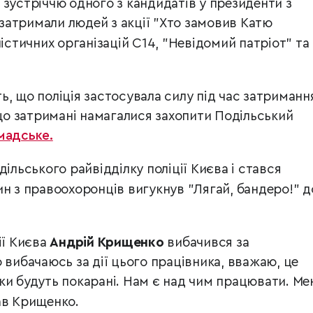
 зустріччю одного з кандидатів у президенти з
атримали людей з акції "Хто замовив Катю
істичних організацій С14, "Невідомий патріот" та
, що поліція застосувала силу під час затриманн
 що затримані намагалися захопити Подільський
мадське.
дільського райвідділку поліції Києва і стався
н з правоохоронців вигукнув "Лягай, бандеро!" д
ії Києва
Андрій Крищенко
вибачився за
 вибачаюсь за дії цього працівника, вважаю, це
ки будуть покарані. Нам є над чим працювати. Ме
в Крищенко.