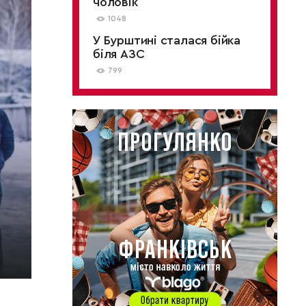
чоловік
1048
У Бурштині сталася бійка
біля АЗС
799