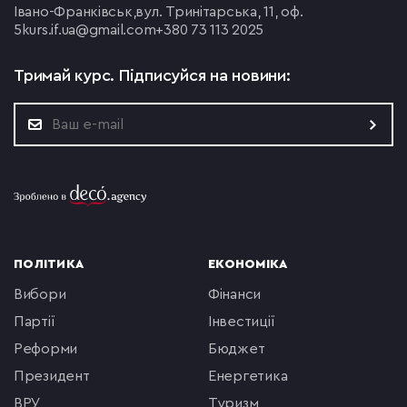
Івано-Франківськ,
вул. Тринітарська, 11, оф.
5
kurs.if.ua@gmail.com
+380 73 113 2025
Тримай курс.
Підписуйся на новини:
ПОЛІТИКА
ЕКОНОМІКА
вибори
фінанси
партії
інвестиції
реформи
бюджет
президент
енергетика
ВРУ
туризм