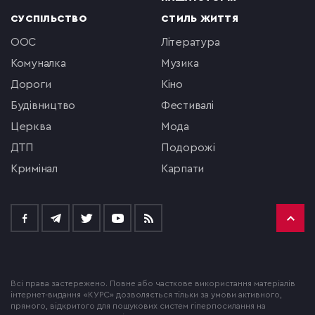
СУСПІЛЬСТВО
СТИЛЬ ЖИТТЯ
ООС
література
комуналка
музика
Дороги
кіно
будівництво
фестивалі
церква
мода
ДТП
подорожі
кримінал
Карпати
Всі права застережено. Повне або часткове використання матеріалів
інтернет-видання «КУРС» дозволяється тільки за умови активного,
прямого, відкритого для пошукових систем гіперпосилання на