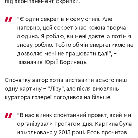
під акомпанемент скрипки.
"Є один секрет в моєму стилі. Але,
напевно, цей секрет знає кожна творча
людина. Я роблю, ви мені даєте, а потім я
знову роблю. Тобто обмін енергетикою не
дозволяє мені не працювати далі", –
зазначив Юрій Боринець.
Спочатку автор хотів виставити всього лиш
одну картину – "Лізу", але після вмовлянь
куратора галереї погодився на більше.
"В нас виник спонтанний проект, який ми
організували протягом дня. Картина була
намальована у 2013 році. Рось прочитав