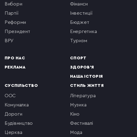
вибори
фінанси
партії
інвестиції
реформи
бюджет
президент
енергетика
ВРУ
туризм
ПРО НАС
СПОРТ
РЕКЛАМА
ЗДОРОВ'Я
НАША ІСТОРІЯ
СУСПІЛЬСТВО
СТИЛЬ ЖИТТЯ
ООС
література
комуналка
музика
Дороги
кіно
будівництво
фестивалі
церква
мода