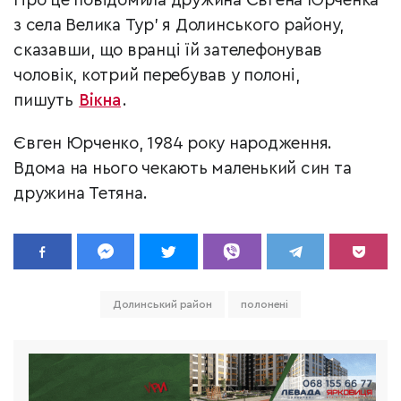
Про це повідомила дружина Євгена Юрченка
з села Велика Тур’ я Долинського району,
сказавши, що вранці їй зателефонував
чоловік, котрий перебував у полоні,
пишуть
Вікна
.
Євген Юрченко, 1984 року народження.
Вдома на нього чекають маленький син та
дружина Тетяна.
Долинський район
полонені