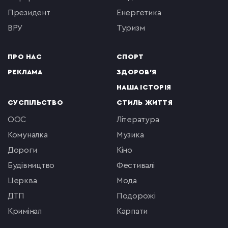
президент
енергетика
ВРУ
туризм
ПРО НАС
СПОРТ
РЕКЛАМА
ЗДОРОВ'Я
НАША ІСТОРІЯ
СУСПІЛЬСТВО
СТИЛЬ ЖИТТЯ
ООС
література
комуналка
музика
Дороги
кіно
будівництво
фестивалі
церква
мода
ДТП
подорожі
кримінал
Карпати