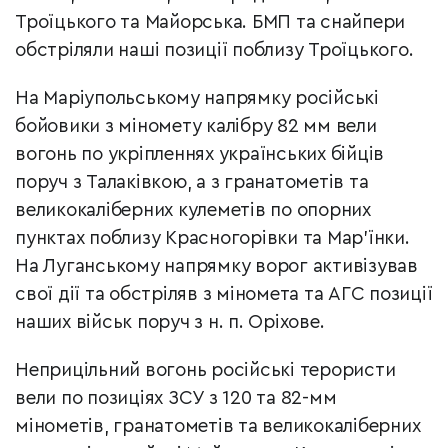
Троїцького та Майорська. БМП та снайпери
обстріляли наші позиції поблизу Троїцького.
На Маріупольському напрямку російські
бойовики з міномету калібру 82 мм вели
вогонь по укріпленнях українських бійців
поруч з Талаківкою, а з гранатометів та
великокаліберних кулеметів по опорних
пунктах поблизу Красногорівки та Мар’їнки.
На Луганському напрямку ворог активізував
свої дії та обстріляв з міномета та АГС позиції
наших військ поруч з н. п. Оріхове.
Неприцільний вогонь російські терористи
вели по позиціях ЗСУ з 120 та 82-мм
мінометів, гранатометів та великокаліберних