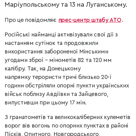
Маріупольському та 13 на Луганському.
Про це повідомляє
прес-центр штабу АТО
.
Російські найманці активізували свої дії з
настанням сутінок та продовжили
використання забороненої Мінськими
угодами зброї – мінометів 82 та 120 мм
калібру. Так, на Донецькому
напрямку терористи тричі близько 20-ї
години обстріляли опорні пункти українських
військ поблизу Авдіївки та Зайцевого,
випустивши при цьому 17 мін.
З гранатометів та великокаліберних кулеметів
ворог вів вогонь по опорних пунктах в районі
Пісків, Опитного, Новгородського,