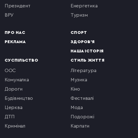
президент
енергетика
ВРУ
туризм
ПРО НАС
СПОРТ
РЕКЛАМА
ЗДОРОВ'Я
НАША ІСТОРІЯ
СУСПІЛЬСТВО
СТИЛЬ ЖИТТЯ
ООС
література
комуналка
музика
Дороги
кіно
будівництво
фестивалі
церква
мода
ДТП
подорожі
кримінал
Карпати