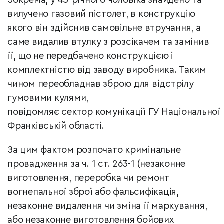
Зокрема, у 43-річного чоловіка знайдено та
вилучено газовий пістолет, в конструкцію
якого він здійснив самовільне втручання, а
саме видалив втулку з розсікачем та замінив
її, що не передбачено конструкцією і
комплектністю від заводу виробника. Таким
чином переобладнав зброю для відстрілу
гумовими кулями,
повідомляє с
ектор
комунікації
ГУ
Національної
Франківській
області.
За цим фактом розпочато кримінальне
провадження за ч. 1 ст. 263-1 (незаконне
виготовлення, переробка чи ремонт
вогнепальної зброї або фальсифікація,
незаконне видалення чи зміна її маркування,
або незаконне виготовлення бойових