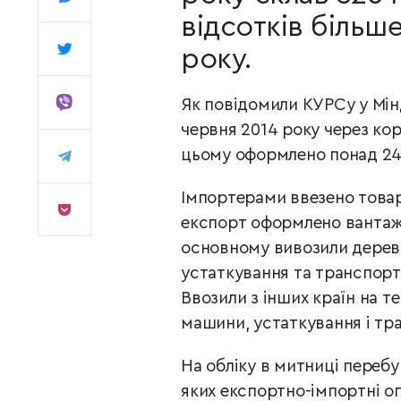
відсотків більше
року.
Як повідомили КУРСу у Мінд
червня 2014 року через кор
цьому оформлено понад 24 
Імпортерами ввезено товар
експорт оформлено вантажі
основному вивозили дерев
устаткування та транспорт,
Ввoзили з інших країн на т
машини, устаткування і тра
На обліку в митниці переб
яких експортно-імпорт
ні о