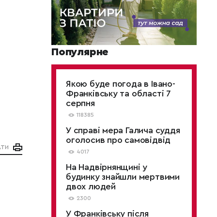
Популярне
Якою буде погода в Івано-
Франківську та області 7
серпня
118385
У справі мера Галича суддя
оголосив про самовідвід
АТИ
4017
На Надвірнянщині у
будинку знайшли мертвими
двох людей
2300
У Франківську після