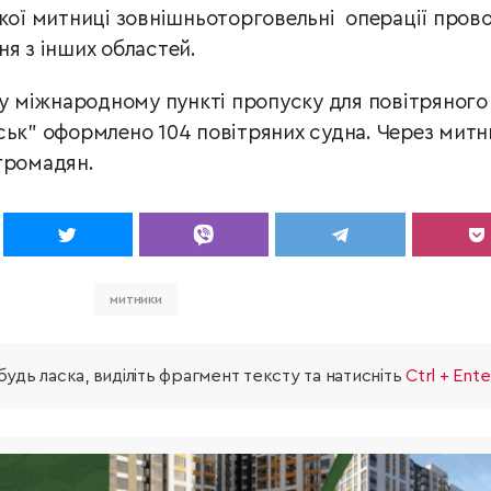
к
ої митниці зовнішньоторгове
льні операції пров
ня з інших областей.
у у міжнародному пункті пропуску для повітряного
сь
к” оформлено 104 повітряних судна. Через митн
громадян.
митники
удь ласка, виділіть фрагмент тексту та натисніть
Ctrl + Ente