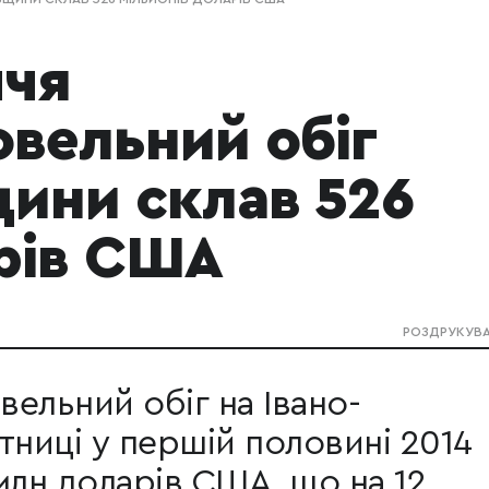
ччя
вельний обіг
щини склав 526
арів США
РОЗДРУКУВ
ельний обіг на Івано-
тниці у першій половині 2014
млн доларів США, що на 12