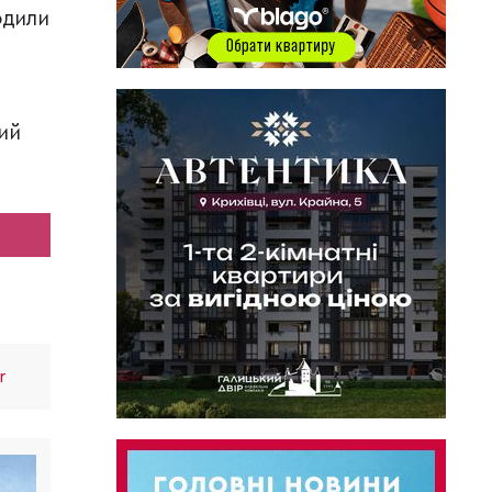
одили
ий
r