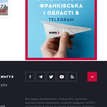
 ЖИТТЯ
тура
Всі права застережено. Повне або часткове
використання матеріалів інтернет-видання «КУРС»
алі
дозволяється тільки за умови активного, прямого,