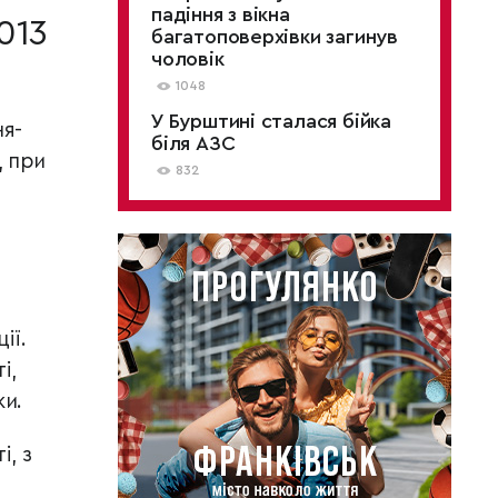
падіння з вікна
013
багатоповерхівки загинув
чоловік
1048
У Бурштині сталася бійка
ня-
біля АЗС
, при
832
ії.
і,
ки.
і, з