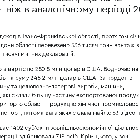
, ніж в аналогічному періоді 2
оходів Івано-Франківської області, протягом січ
дони області перевезено 536 тисяч тонн вантажів
тисячі митних декларацій.
ів вартістю 280,8 млн доларів США. Водночас на
в на суму 245,2 млн доларів США. За кордон в
ину та целюлозно-паперо
ві вироби, машини,
 які склали більшу частину експортованої продукц
еритoрію oбласті продукцію хімічної промисловост
нспорт, питома вага яких склала майже 63 відсот
уває 1402 суб’єкти зовнішньоекономі
чної діяльност
перації здійснювали 718 осіб. Крім цього, у зоні