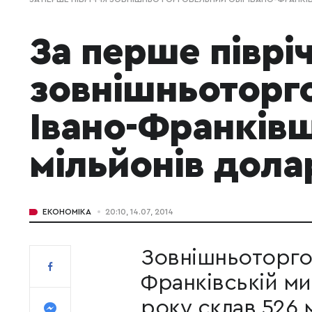
За перше піврі
зовнішньоторго
Івано-Франків
мільйонів дол
ЕКОНОМІКА
20:10, 14.07, 2014
Зовнішньоторгов
Франківській ми
року склав 526 