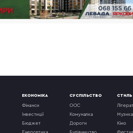
ЕКОНОМІКА
СУСПІЛЬСТВО
СТИЛЬ
фінанси
ООС
літера
інвестиції
комуналка
музика
бюджет
Дороги
кіно
енергетика
будівництво
фестив