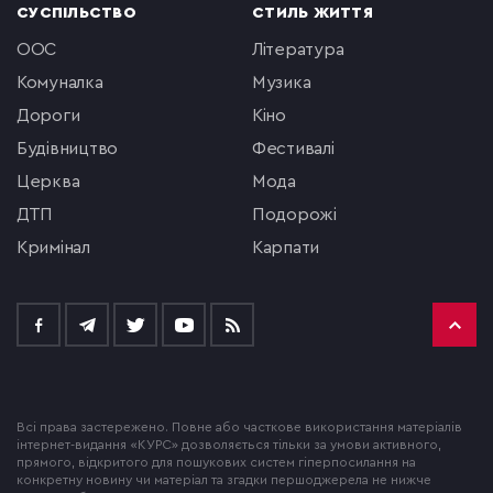
СУСПІЛЬСТВО
СТИЛЬ ЖИТТЯ
ООС
література
комуналка
музика
Дороги
кіно
будівництво
фестивалі
церква
мода
ДТП
подорожі
кримінал
Карпати
Всі права застережено. Повне або часткове використання матеріалів
інтернет-видання «КУРС» дозволяється тільки за умови активного,
прямого, відкритого для пошукових систем гіперпосилання на
конкретну новину чи матеріал та згадки першоджерела не нижче