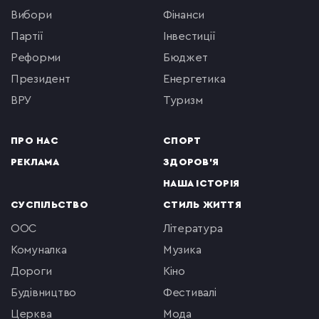
вибори
фінанси
партії
інвестиції
реформи
бюджет
президент
енергетика
ВРУ
туризм
ПРО НАС
СПОРТ
РЕКЛАМА
ЗДОРОВ'Я
НАША ІСТОРІЯ
СУСПІЛЬСТВО
СТИЛЬ ЖИТТЯ
ООС
література
комуналка
музика
Дороги
кіно
будівництво
фестивалі
церква
мода