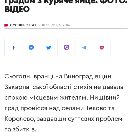
градом з куряче яйце. ФОТО.
ВІДЕО
СУСПІЛЬСТВО
10:55, 21.06, 2016
Сьогодні вранці на Виноградівщині,
Закарпатської області стихія не давала
спокою місцевим жителям. Нищівний
град пронісся над селами Теково та
Королево, завдавши суттєвих проблем
та збитків.