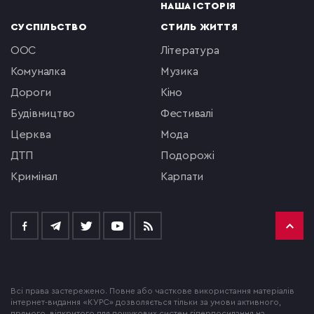
НАША ІСТОРІЯ
СУСПІЛЬСТВО
СТИЛЬ ЖИТТЯ
ООС
література
комуналка
музика
Дороги
кіно
будівництво
фестивалі
церква
мода
ДТП
подорожі
кримінал
Карпати
Всі права застережено. Повне або часткове використання матеріалів
інтернет-видання «КУРС» дозволяється тільки за умови активного,
прямого, відкритого для пошукових систем гіперпосилання на