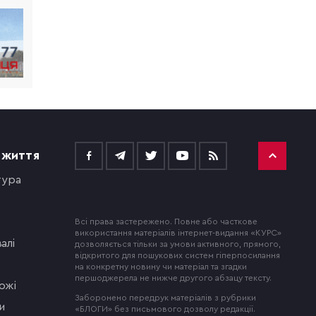
 ЖИТТЯ
тура
Всі права застережено. Повне або часткове
використання матеріалів інтернет-видання «КУРС»
алі
дозволяється тільки за умови активного, прямого,
відкритого для пошукових систем гіперпосилання
на конкретну новину чи матеріал та згадки
першоджерела не нижче другого абзацу тексту.
ожі
Заборонено передрук матеріалів з рубрики
и
«БЛОГИ» без письмового дозволу редакції.