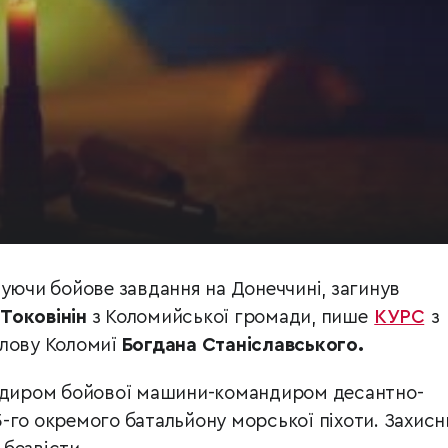
нуючи бойове завдання на Донеччині, загинув
 Токовінін
з Коломийської громади, пише
КУРС
з
олову Коломиї
Богдана Станіславського.
андиром бойової машини-командиром десантно-
-го окремого батальйону морської піхоти. Захисн