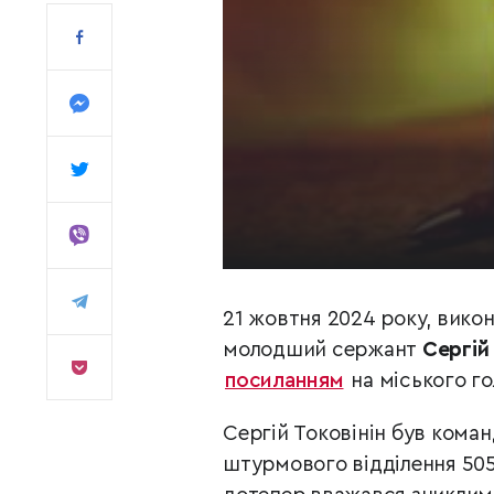
21 жовтня 2024 року, вико
молодший сержант
Сергій
посиланням
на міського г
Сергій Токовінін був ком
штурмового відділення 505