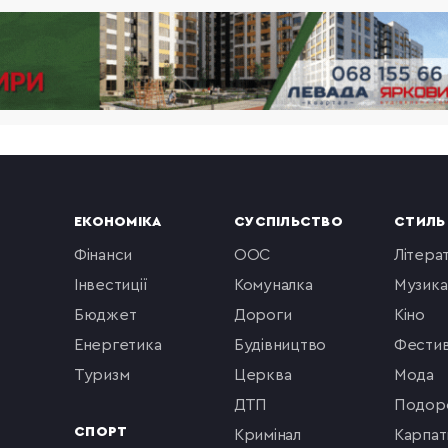
ЕКОНОМІКА
СУСПІЛЬСТВО
СТИЛЬ
фінанси
ООС
літера
інвестиції
комуналка
музика
бюджет
Дороги
кіно
енергетика
будівництво
фестив
туризм
церква
мода
ДТП
подор
СПОРТ
кримінал
Карпат