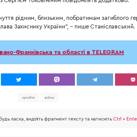
із Сергієм Токовініним повідомлять додатково.
уття рідним, близьким, побратимам загиблого ге
 слава Захиснику України”, – пише Станіславський.
Івано-Франківська та області в TELEGRAM
загиблі
війна
удь ласка, виділіть фрагмент тексту та натисніть
Ctrl + Ente