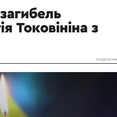
 загибель
я Токовініна з
РОЗДРУКУВ