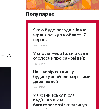
Популярне
Якою буде погода в Івано-
Франківську та області 7
серпня
118385
У справі мера Галича суддя
АТИ
оголосив про самовідвід
4017
На Надвірнянщині у
будинку знайшли мертвими
двох людей
2300
У Франківську після
падіння з вікна
багатоповерхівки загинув