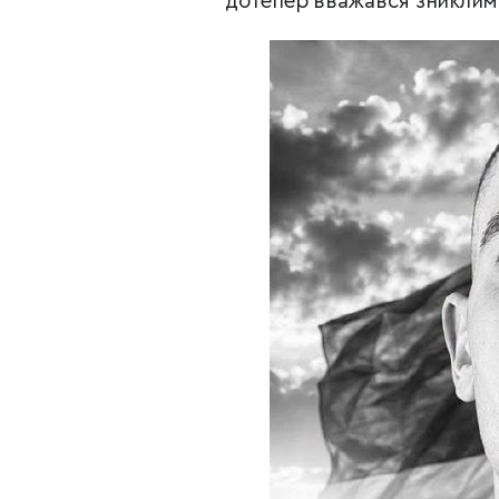
дотепер вважався зниклим 