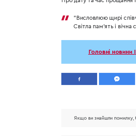
Про дату та час прощання 
”Висловлюю щирі співч
Світла пам’ять і вічна
Головні новини 
Якщо ви знайшли помилку, б