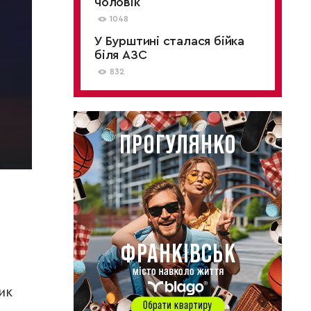
чоловік
1048
У Бурштині сталася бійка
біля АЗС
832
ик