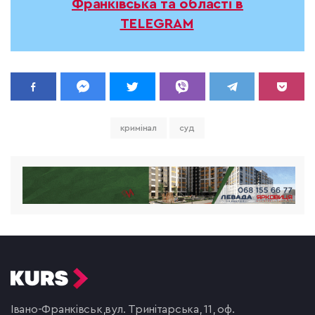
Франківська та області в
TELEGRAM
кримінал
суд
Івано-Франківськ,
вул. Тринітарська, 11, оф.