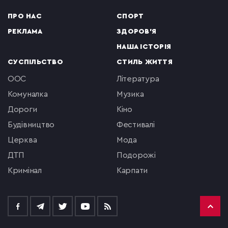
ПРО НАС
СПОРТ
РЕКЛАМА
ЗДОРОВ'Я
НАША ІСТОРІЯ
СУСПІЛЬСТВО
СТИЛЬ ЖИТТЯ
ООС
література
комуналка
музика
Дороги
кіно
будівництво
фестивалі
церква
мода
ДТП
подорожі
кримінал
Карпати