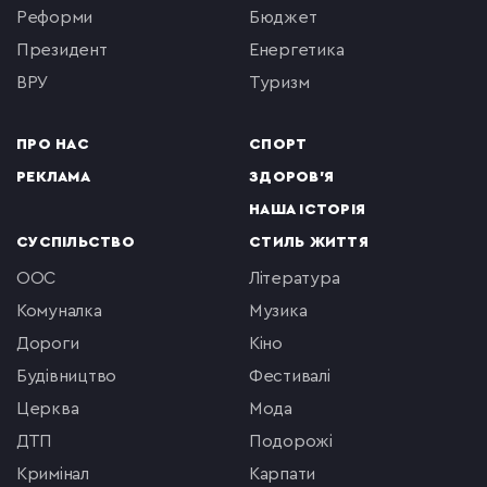
реформи
бюджет
президент
енергетика
ВРУ
туризм
ПРО НАС
СПОРТ
РЕКЛАМА
ЗДОРОВ'Я
НАША ІСТОРІЯ
СУСПІЛЬСТВО
СТИЛЬ ЖИТТЯ
ООС
література
комуналка
музика
Дороги
кіно
будівництво
фестивалі
церква
мода
ДТП
подорожі
кримінал
Карпати