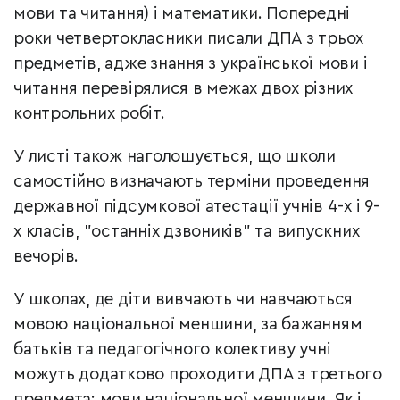
мови та читання) і математики. Попередні
роки четвертокласники писали ДПА з трьох
предметів, адже знання з української мови і
читання перевірялися в межах двох різних
контрольних робіт.
У листі також наголошується, що школи
самостійно визначають терміни проведення
державної підсумкової атестації учнів 4-х і 9-
х класів, "останніх дзвоників" та випускних
вечорів.
У школах, де діти вивчають чи навчаються
мовою національної меншини, за бажанням
батьків та педагогічного колективу учні
можуть додатково проходити ДПА з третього
предмета: мови національної меншини. Як і