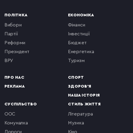
ПОЛІТИКА
ЕКОНОМІКА
вибори
фінанси
партії
інвестиції
реформи
бюджет
президент
енергетика
ВРУ
туризм
ПРО НАС
СПОРТ
РЕКЛАМА
ЗДОРОВ'Я
НАША ІСТОРІЯ
СУСПІЛЬСТВО
СТИЛЬ ЖИТТЯ
ООС
література
комуналка
музика
Дороги
кіно