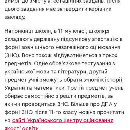
вимог до змісту атестаційних завдань. Після
цього завдання має затвердити керівник
закладу.
Наприкінці школи, в 11-му класі, школярі
складають державну підсумкову атестацію в
формі зовнішнього незалежного оцінювання
(ЗНО). Вона також відбуватиметься з трьох
предметів. Одне обов’язкове тестування з
української мови та літератури, другий
предмет учні зможуть обрати з-поміж історії
України та математики. Третій предмет учень
обирає самостійно з решти предметів, за
якими проводиться ЗНО. Більше про ДПА у
формі ЗНО після 11-го класу можна прочитати
на
сайті Українського центру оцінювання
якості освіти
.