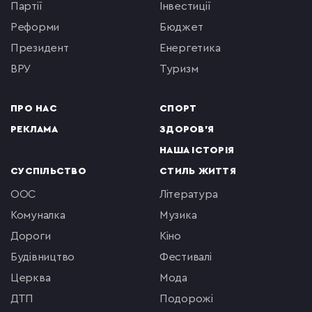
партії
інвестиції
реформи
бюджет
президент
енергетика
ВРУ
туризм
ПРО НАС
СПОРТ
РЕКЛАМА
ЗДОРОВ'Я
НАША ІСТОРІЯ
СУСПІЛЬСТВО
СТИЛЬ ЖИТТЯ
ООС
література
комуналка
музика
Дороги
кіно
будівництво
фестивалі
церква
мода
ДТП
подорожі