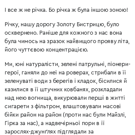
І все ж не річка. Бо річка ж була іншою зоною!
Річку, нашу дорогу Золоту Бистрицю, було
осквернено. Раніше для кожного з нас вона
була чимось на зразок найвищого прояву літа,
його чуттєвою концентрацією.
Ми, юні натуралісти, зелені патрульні, піонери-
герої, ганяли до неї на роверах, стрибали в її
зеленуваті води з берегів і кладок, бісилися й
казилися в її штучних ковбанях, розкладали
над нею вогнища, викурювали перші в житті
сигарети з фільтром, влаштовували масові
бійки район на район (проти нас були Майзлі,
Гірка за нас), а надвечірньої пори в її
зарослях-джунґлях підглядали за