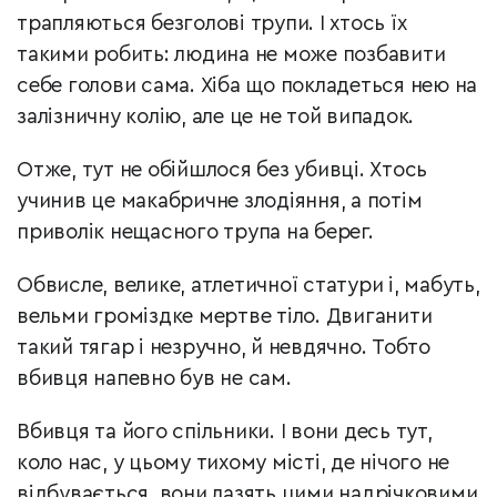
трапляються безголові трупи. І хтось їх
такими робить: людина не може позбавити
себе голови сама. Хіба що покладеться нею на
залізничну колію, але це не той випадок.
Отже, тут не обійшлося без убивці. Хтось
учинив це макабричне злодіяння, а потім
приволік нещасного трупа на берег.
Обвисле, велике, атлетичної статури і, мабуть,
вельми громіздке мертве тіло. Двиганити
такий тягар і незручно, й невдячно. Тобто
вбивця напевно був не сам.
Вбивця та його спільники. І вони десь тут,
коло нас, у цьому тихому місті, де нічого не
відбувається, вони лазять цими надрічковими