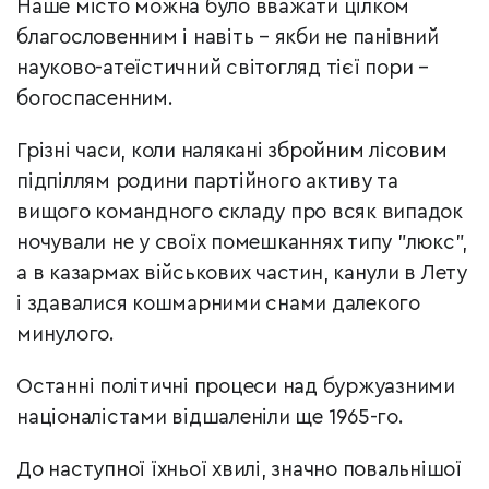
Наше місто можна було вважати цілком
благословенним і навіть – якби не панівний
науково-атеїстичний світогляд тієї пори –
богоспасенним.
Грізні часи, коли налякані збройним лісовим
підпіллям родини партійного активу та
вищого командного складу про всяк випадок
ночували не у своїх помешканнях типу "люкс",
а в казармах військових частин, канули в Лету
і здавалися кошмарними снами далекого
минулого.
Останні політичні процеси над буржуазними
націоналістами відшаленіли ще 1965-го.
До наступної їхньої хвилі, значно повальнішої