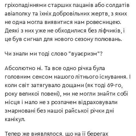
гріхопадіннями старших пацанів або солдатів
авіаполку та їхніх добровільних жертв, з яких
не одна могла виявитися нам ровесницею.
Деякі з них уже не обходилися без ліфчиків, і
це був сигнал для нового сезону полювань.
Чи знали ми тоді слово "вуаєризм"?
Абсолютно ні. Та все одно річка була
головним сенсом нашого літнього існування. І
коли світ затягувало дощами (як тоді 69-го,
року великої повені), ми не могли знайти собі
місця і мало не з розпачем відраховували
змарновані без нашої райської річки дні
канікул.
Тепер же виявлялося, що на її берегах