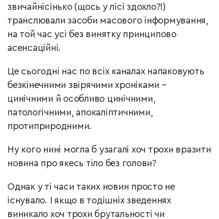
звичайнісінько (щось у лісі здохло?!)
транслювали засоби масового інформування,
на той час усі без винятку принципово
асенсаційні.
Це сьогодні нас по всіх каналах напаковують
безкінечними звірячими хроніками –
цинічними й особливо цинічними,
патологічними, апокаліптичними,
протиприродними.
Ну кого нині могла б узагалі хоч трохи вразити
новина про якесь тіло без голови?
Однак у ті часи таких новин просто не
існувало. І якщо в тодішніх зведеннях
виникало хоч трохи брутальності чи