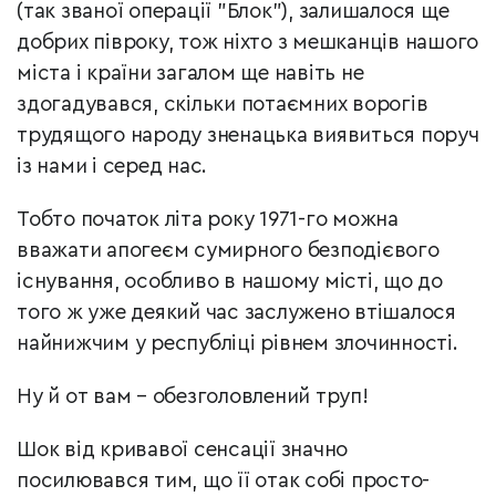
(так званої операції "Блок"), залишалося ще
добрих півроку, тож ніхто з мешканців нашого
міста і країни загалом ще навіть не
здогадувався, скільки потаємних ворогів
трудящого народу зненацька виявиться поруч
із нами і серед нас.
Тобто початок літа року 1971-го можна
вважати апогеєм сумирного безподієвого
існування, особливо в нашому місті, що до
того ж уже деякий час заслужено втішалося
найнижчим у республіці рівнем злочинності.
Ну й от вам – обезголовлений труп!
Шок від кривавої сенсації значно
посилювався тим, що її отак собі просто-