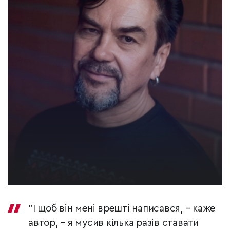
"І щоб він мені врешті написався, – каже
автор, – я мусив кілька разів ставати