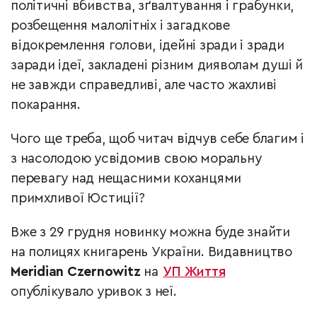
політичні вбивства, зґвалтування і грабунки,
розбещення малолітніх і загадкове
відокремлення голови, ідейні зради і зради
заради ідеї, закладені різним дияволам душі й
не завжди справедливі, але часто жахливі
покарання.
Чого ще треба, щоб читач відчув себе благим і
з насолодою усвідомив свою моральну
перевагу над нещасними коханцями
примхливої Юстиції?
Вже з 29 грудня новинку можна буде знайти
на полицях книгарень України. Видавництво
Meridian Czernowitz
на
УП Життя
опублікувало уривок з неї.