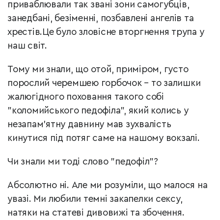
приваблювали так звані зони самогубців,
занедбані, безіменні, позбавлені ангелів та
хрестів.
Це було зловісне вторгнення трупа у
наш світ.
Тому ми знали, що отой, приміром, густо
порослий черемшею горбочок – то залишки
жалюгідного поховання такого собі
"коломийського педофіла", який колись у
незапам’ятну давнину мав зухвалість
кинутися під потяг саме на нашому вокзалі.
Чи знали ми тоді слово "педофіл"?
Абсолютно ні. Але ми розуміли, що малося на
увазі. Ми любили темні закапелки сексу,
натяки на статеві дивовижі та збочення.