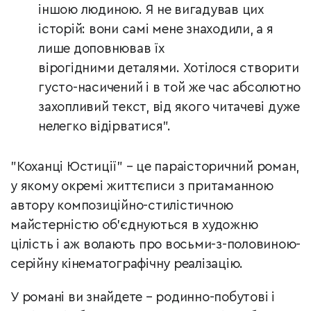
іншою людиною. Я не вигадував цих
історій: вони самі мене знаходили, а я
лише доповнював їх
вірогідними деталями. Хотілося створити
густо-насичений і в той же час абсолютно
захопливий текст, від якого читачеві дуже
нелегко відірватися".
"Коханці Юстиції" – це параісторичний роман,
у якому окремі життєписи з притаманною
автору композиційно-стилістичною
майстерністю об’єднуються в художню
цілість і аж волають про восьми-з-половиною-
серійну кінематографічну реалізацію.
У романі ви знайдете – родинно-побутові і