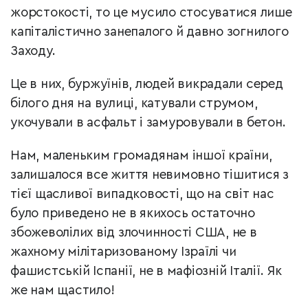
жорстокості, то це мусило стосуватися лише
капіталістично занепалого й давно зогнилого
Заходу.
Це в них, буржуїнів, людей викрадали серед
білого дня на вулиці, катували струмом,
укочували в асфальт і замуровували в бетон.
Нам, маленьким громадянам іншої країни,
залишалося все життя невимовно тішитися з
тієї щасливої випадковості, що на світ нас
було приведено не в якихось остаточно
збожеволілих від злочинності США, не в
жахному мілітаризованому Ізраїлі чи
фашистській Іспанії, не в мафіозній Італії. Як
же нам щастило!