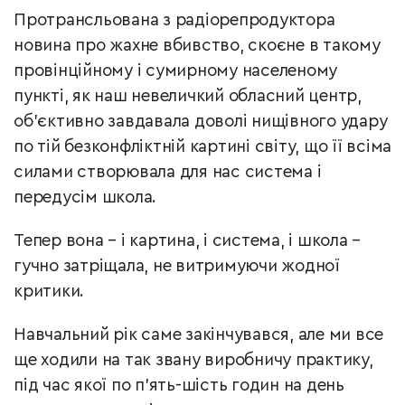
Протрансльована з радіорепродуктора
новина про жахне вбивство, скоєне в такому
провінційному і сумирному населеному
пункті, як наш невеличкий обласний центр,
об’єктивно завдавала доволі нищівного удару
по тій безконфліктній картині світу, що її всіма
силами створювала для нас система і
передусім школа.
Тепер вона – і картина, і система, і школа –
гучно затріщала, не витримуючи жодної
критики.
Навчальний рік саме закінчувався, але ми все
ще ходили на так звану виробничу практику,
під час якої по п’ять-шість годин на день