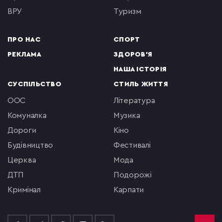
ВРУ
туризм
ПРО НАС
СПОРТ
РЕКЛАМА
ЗДОРОВ'Я
НАША ІСТОРІЯ
СУСПІЛЬСТВО
СТИЛЬ ЖИТТЯ
ООС
література
комуналка
музика
Дороги
кіно
будівництво
фестивалі
церква
мода
ДТП
подорожі
кримінал
Карпати