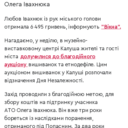
Олега Івахнюка
Любов Івахнюк
із рук міського голови
отримала 6 495 гривень
, інформують
"Вікна".
Нагадаємо, у неділю, в музейно-
виставковому центрі Калуша жителі та гості
міста
долучилися до благодійного
аукціону
вишиванок та етнодефіле. Цим
аукціоном вишиванок у Калуші розпочали
відзначення Дня Незалежності.
Захід проводили з благодійною метою, для
збору коштів на підтримку учасника
АТО Олега Івахнюка. Він вже три роки
бореться із наслідками поранення,
отриманого під Попасним. За два роки