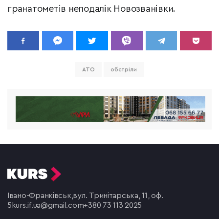
гранатометів неподалік Новозванівки.
АТО
обстріли
Івано-Франківськ,
вул. Тринітарська, 11, оф.
5
kurs.if.ua@gmail.com
+380 73 113 2025