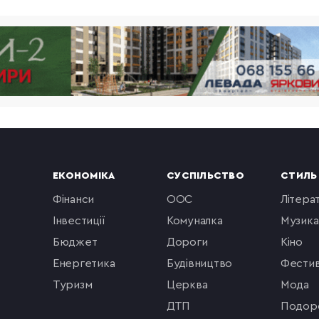
ЕКОНОМІКА
СУСПІЛЬСТВО
СТИЛЬ
фінанси
ООС
літера
інвестиції
комуналка
музика
бюджет
Дороги
кіно
енергетика
будівництво
фестив
туризм
церква
мода
ДТП
подор