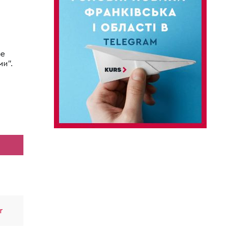
не
и".
r