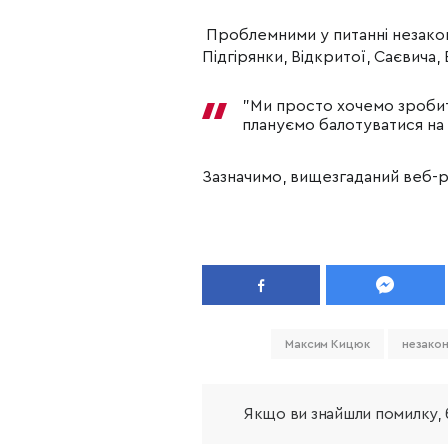
Проблемними у питанні незакон
Підгірянки, Відкритої, Саєвича, 
"Ми просто хочемо зробити
плануємо балотуватися на
Зазначимо, вищезгаданий веб
Максим Кицюк
незако
Якщо ви знайшли помилку, б