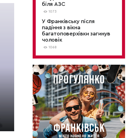
біля АЗС
1073
У Франківську після
падіння з вікна
багатоповерхівки загинув
чоловік
1068