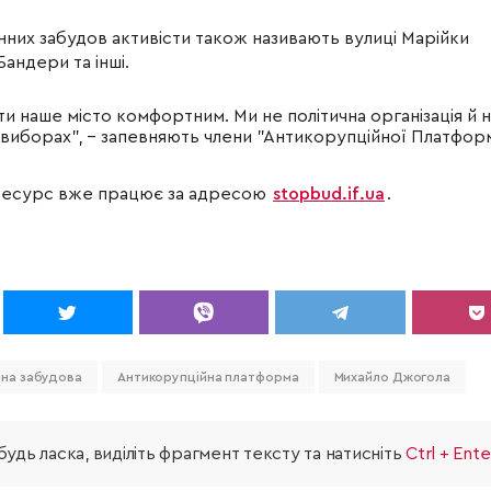
них забудов активісти також називають вулиці Марійки
Бандери та інші.
 наше місто комфортним. Ми не політична організація й 
 виборах",
–
запевняють члени "Антикорупційної Платформ
-ресурс вже працює за адресою
stopbud.if.ua
.
нна забудова
Антикорупційна платформа
Михайло Джогола
удь ласка, виділіть фрагмент тексту та натисніть
Ctrl + Ente