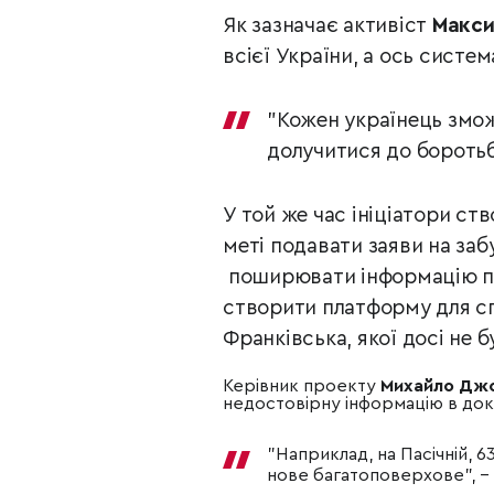
Як зазначає активіст
Макси
всієї України, а ось систе
"Кожен українець змо
долучитися до боротьб
У той же час ініціатори ст
меті подавати заяви на за
поширювати інформацію пр
створити платформу для спі
Франківська, якої досі не б
Керівник проекту
Михайло Дж
недостовірну інформацію в док
"Наприклад, на Пасічній, 
нове багатоповерхове",
–