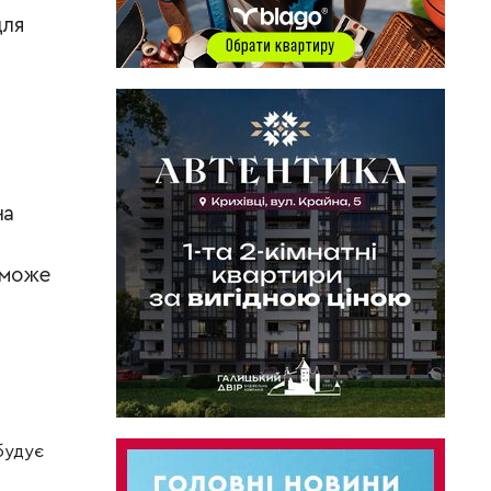
для
на
оможе
 будує