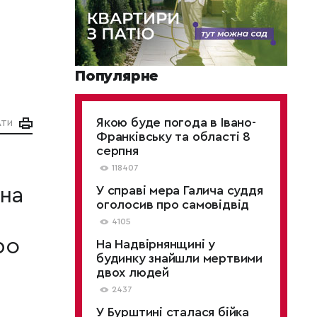
Популярне
Якою буде погода в Івано-
АТИ
Франківську та області 8
серпня
118407
на
У справі мера Галича суддя
оголосив про самовідвід
4105
ро
На Надвірнянщині у
будинку знайшли мертвими
двох людей
2437
У Бурштині сталася бійка