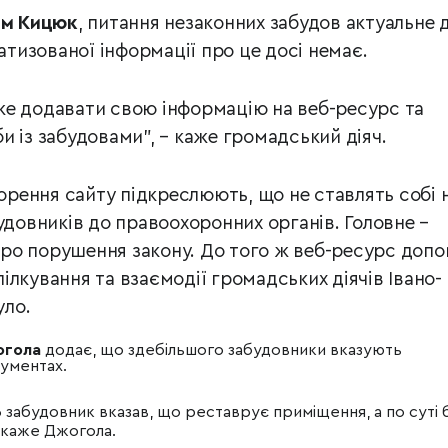
м Кицюк
, питання незаконних забудов актуальне 
матизованої інформації про це досі немає.
же додавати свою інформацію на веб-ресурс та
и із забудовами", – каже громадський діяч.
ворення сайту підкреслюють, що не ставлять собі 
будовників до правоохоронних органів. Головне
–
о порушення закону. До того ж веб-ресурс доп
лкування та взаємодії громадських діячів Івано-
уло.
огола
додає, що здебільшого забудовники вказують
ументах.
63 забудовник вказав, що реставрує приміщення, а по суті
каже Джогола.