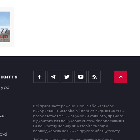
 ЖИТТЯ
тура
Всі права застережено. Повне або часткове
використання матеріалів інтернет-видання «КУРС»
алі
дозволяється тільки за умови активного, прямого,
відкритого для пошукових систем гіперпосилання
на конкретну новину чи матеріал та згадки
першоджерела не нижче другого абзацу тексту.
ожі
Заборонено передрук матеріалів з рубрики