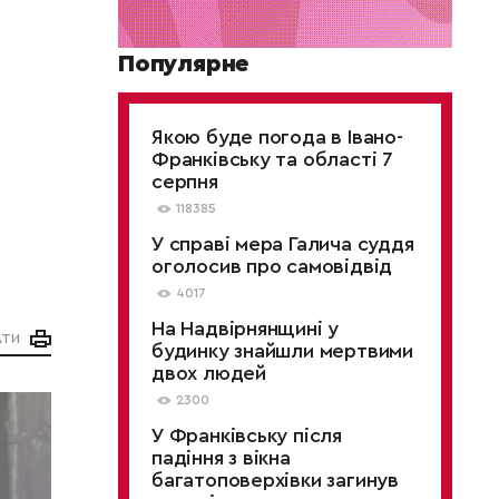
Популярне
Якою буде погода в Івано-
Франківську та області 7
серпня
118385
У справі мера Галича суддя
оголосив про самовідвід
4017
На Надвірнянщині у
АТИ
будинку знайшли мертвими
двох людей
2300
У Франківську після
падіння з вікна
багатоповерхівки загинув