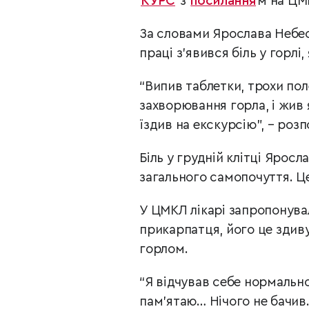
КУРС
з
посилання
м на ЦМ
За словами Ярослава Небес
праці з’явився біль у горлі
“Випив таблетки, трохи по
захворювання горла, і жив
їздив на екскурсію”, – роз
Біль у грудній клітці Ярос
загального самопочуття. Це
У ЦМКЛ лікарі запропонува
прикарпатця, його це здиву
горлом.
“Я відчував себе нормально
пам’ятаю… Нічого не бачив…