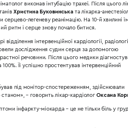
іматолог виконав інтубацію трахеї. Після цього лі
танів
Христина Буковинська
та лікарка-анестезіо
серцево-легеневу реанімацію. На 10-й хвилині ї
ий ритм і серце знову почало битися.
рі відділення інтервенційної кардіології, радіологі
провели дослідження судин серця за допомогою
трастної речовини. Після цього медики діагностув
а 100%. Її успішно простентував інтервенційний
бував під монітор-спостереженням, здійснювали
 станом», – говорить лікар-кардіолог
Оксана Кор
оми інфаркту-міокарда – це не тільки біль у гру