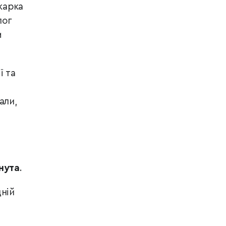
карка
лог
м
ї та
али,
нута
.
дній