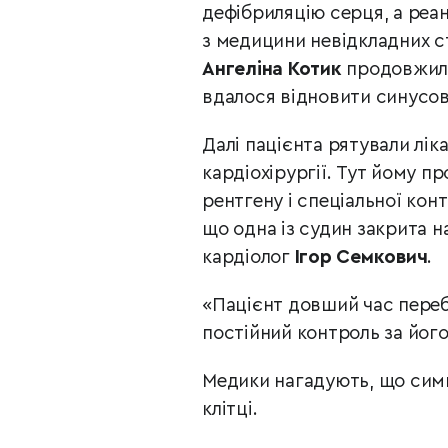
дефібриляцію серця, а реан
з медицини невідкладних с
Ангеліна Котик
продовжили 
вдалося відновити синусов
Далі пацієнта рятували ліка
кардіохірургії. Тут йому 
рентгену і спеціальної кон
що одна із судин закрита н
кардіолог
Ігор Семкович
.
«Пацієнт довший час пере
постійний контроль за його
Медики нагадують, що симпт
клітці.