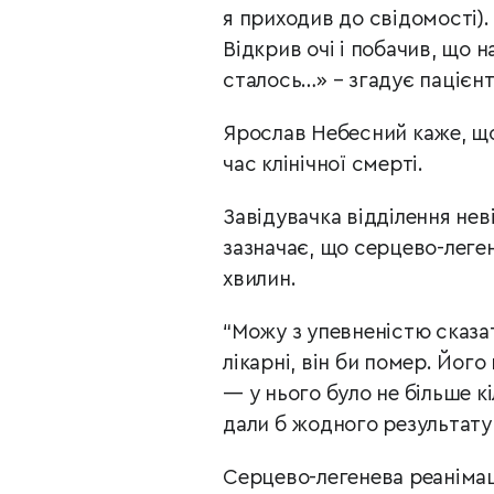
я приходив до свідомості).
Відкрив очі і побачив, що н
сталось…» – згадує пацієнт
Ярослав Небесний каже, що 
час клінічної смерті.
Завідувачка відділення не
зазначає, що серцево-леген
хвилин.
“Можу з упевненістю сказа
лікарні, він би помер. Йог
— у нього було не більше кі
дали б жодного результату”
Серцево-легенева реанімац