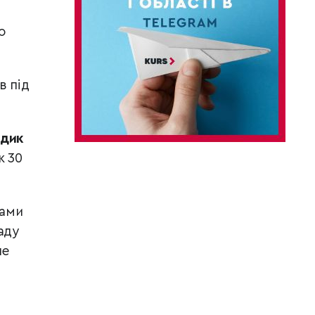
о
в під
идик
к 30
жами
аду
не