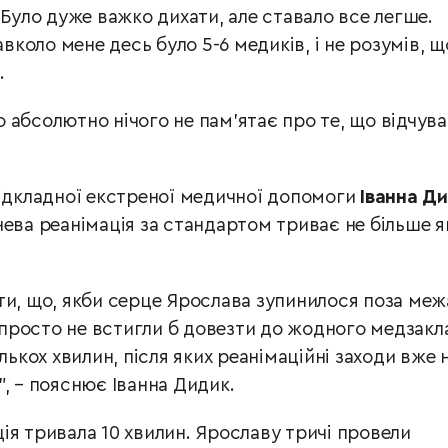
 Було дуже важко дихати, але ставало все легше.
авколо мене десь було 5-6 медиків, і не розумів, щ
.
абсолютно нічого не пам’ятає про те, що відчува
відкладної екстреної медичної допомоги
Іванна Д
ева реанімація за стандартом триває не більше я
ти, що, якби серце Ярослава зупинилося поза ме
о просто не встигли б довезти до жодного медзакл
лькох хвилин, після яких реанімаційні заходи вже 
, – пояснює Іванна Дидик.
ія тривала 10 хвилин. Ярославу тричі провели