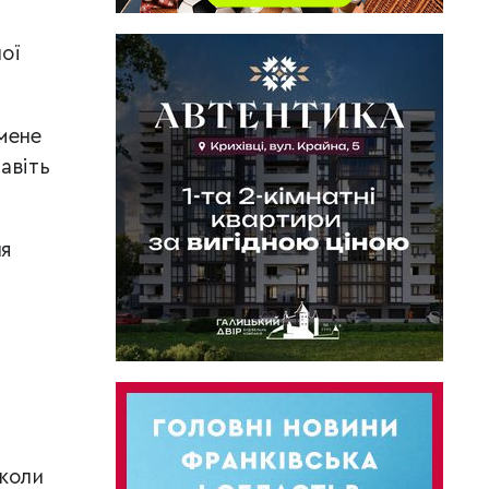
ої
мене
авіть
ня
 коли