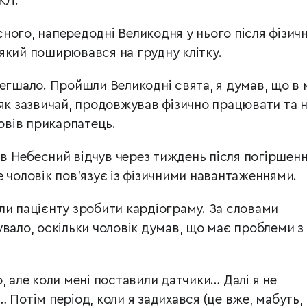
КЛ.
ного, напередодні Великодня у нього після фізичн
, який поширювався на грудну клітку.
легшало. Пройшли Великодні свята, я думав, що в 
 як зазвичай, продовжував фізично працювати та н
повів прикарпатець.
лав Небесний відчув через тиждень після погіршен
 чоловік пов’язує із фізичними навантаженнями.
ли пацієнту зробити кардіограму. За словами
вало, оскільки чоловік думав, що має проблеми з
, але коли мені поставили датчики… Далі я не
 Потім період, коли я задихався (це вже, мабуть,