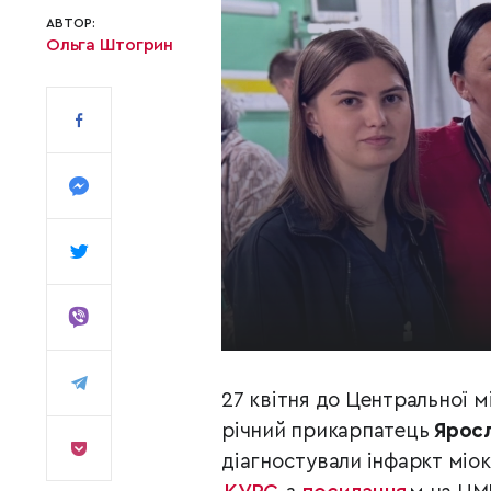
АВТОР:
Ольга Штогрин
27 квітня до Центральної мі
річний прикарпатець
Ярос
діагностували інфаркт міок