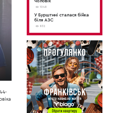
чоловік
1048
У Бурштині сталася бійка
біля АЗС
832
44-
овіка