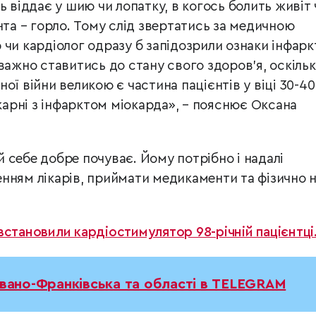
ь віддає у шию чи лопатку, в когось болить живіт 
нта – горло. Тому слід звертатись за медичною
 чи кардіолог одразу б запідозрили ознаки інфарк
важно ставитись до стану свого здоров’я, оскільк
ої війни великою є частина пацієнтів у віці 30-40
ікарні з інфарктом міокарда», – пояснює Оксана
 себе добре почуває. Йому потрібно і надалі
нням лікарів, приймати медикаменти та фізично 
встановили кардіостимулятор 98-річній пацієнтці
Івано-Франківська та області в TELEGRAM