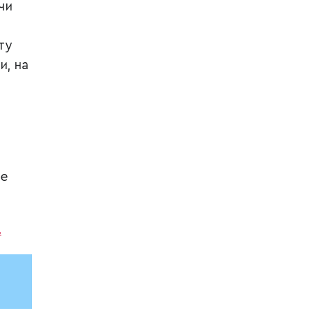
чи
ту
и, на
не
.