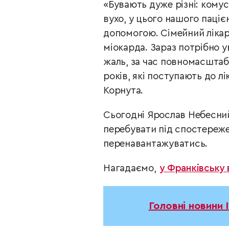
«Бувають дуже різні: комус
вухо, у цього нашого паціє
допомогою. Сімейний лікар
міокарда. Зараз потрібно у
жаль, за час повномасштабн
років, які поступають до л
Корнута.
Сьогодні Ярослав Небесний
перебувати під спостереже
перенавантажуватись.
Нагадаємо,
у Франківську 
Головні новини 