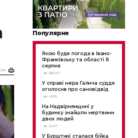
а
Популярне
Якою буде погода в Івано-
Франківську та області 8
серпня
АТИ
118407
У справі мера Галича суддя
оголосив про самовідвід
4105
На Надвірнянщині у
будинку знайшли мертвими
двох людей
2437
У Бурштині сталася бійка