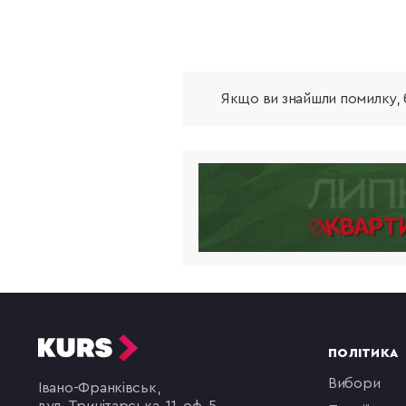
Якщо ви знайшли помилку, б
ПОЛІТИКА
вибори
Івано-Франківськ,
вул. Тринітарська, 11, оф. 5