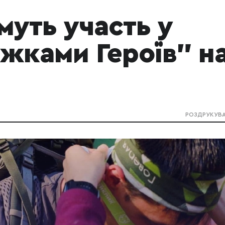
муть участь у
жками Героїв" н
РОЗДРУКУВ