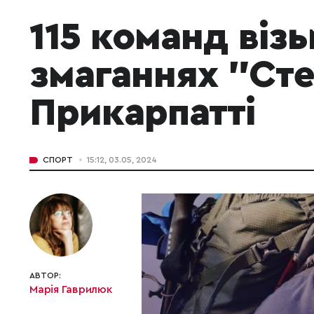
115 команд візь
змаганнях "Сте
Прикарпатті
СПОРТ
15:12, 03.05, 2024
АВТОР:
Марія Гаврилюк