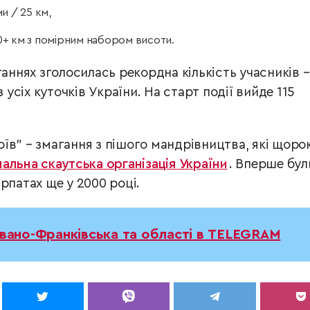
ми / 25 км,
10+ км з помірним набором висоти.
ганнях зголосилась рекордна кількість учасників –
з усіх куточків України. На старт події вийде 115
їв” – змагання з пішого мандрівництва, які щоро
нальна скаутська організація України
. Вперше бул
рпатах ще у 2000 році.
Івано-Франківська та області в TELEGRAM