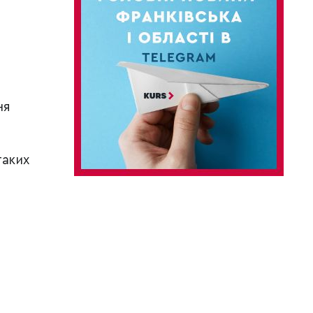
ня
таких