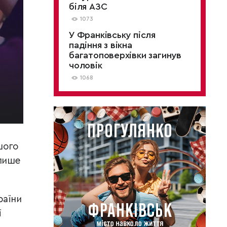
біля АЗС
1073
У Франківську після
падіння з вікна
багатоповерхівки загинув
чоловік
1068
шого
 пише
раїни
ї