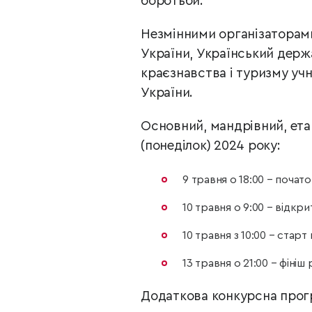
боротьби.
Незмінними організаторами
України, Український держ
краєзнавства і туризму уч
України.
Основний, мандрівний, етап
(понеділок) 2024 року:
9 травня о 18:00 – почат
10 травня о 9:00 – відкри
10 травня з 10:00 – стар
13 травня о 21:00 – фініш
Додаткова конкурсна програ