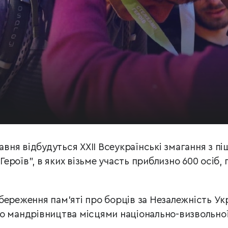
равня відбудуться ХXІІ Всеукраїнські змагання з пі
роїв”, в яких візьме участь приблизно 600 осіб,
береження пам’яті про борців за Незалежність Ук
о мандрівництва місцями національно-визвольно