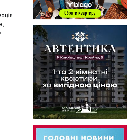
зація
я,
у