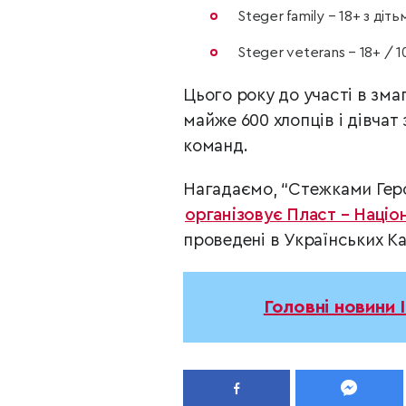
Steger family – 18+ з діть
Steger veterans – 18+ / 
Цього року до участі в зма
майже 600 хлопців і дівчат 
команд.
Нагадаємо, “Стежками Геро
організовує Пласт – Націо
проведені в Українських Ка
Головні новини 