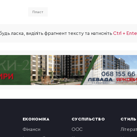
Пласт
удь ласка, виділіть фрагмент тексту та натисніть
Ctrl + Ente
ЕКОНОМІКА
СУСПІЛЬСТВО
СТИЛЬ
фінанси
ООС
літера