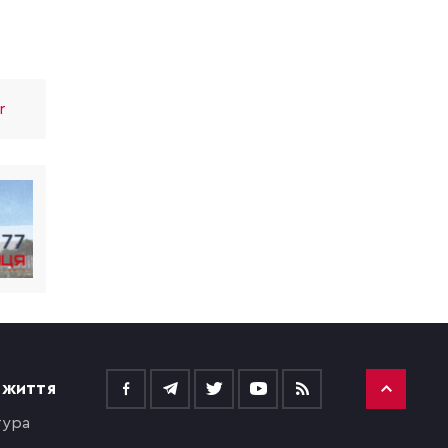
r
 ЖИТТЯ
тура