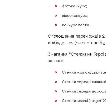
фотоконкурс;
відеоконкурс;
конкурс постів.
Оголошення переможців 2 
відбудеться (час і місце бу
Змагання “Стежками Героїв”
заліках:
Стежки малі юнацькі (steg
Стежки середні юнацькі (s
Стежки середні дорослі (
Стежки великі (steger120)