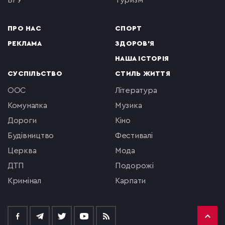
ВРУ
туризм
ПРО НАС
СПОРТ
РЕКЛАМА
ЗДОРОВ'Я
НАША ІСТОРІЯ
СУСПІЛЬСТВО
СТИЛЬ ЖИТТЯ
ООС
література
комуналка
музика
Дороги
кіно
будівництво
фестивалі
церква
мода
ДТП
подорожі
кримінал
Карпати