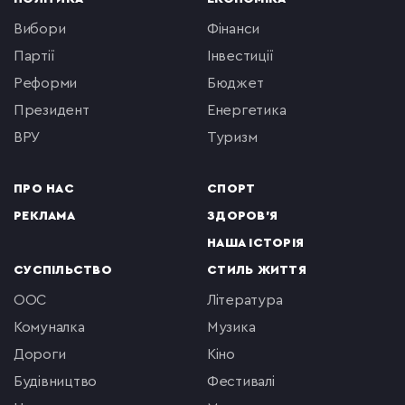
вибори
фінанси
партії
інвестиції
реформи
бюджет
президент
енергетика
ВРУ
туризм
ПРО НАС
СПОРТ
РЕКЛАМА
ЗДОРОВ'Я
НАША ІСТОРІЯ
СУСПІЛЬСТВО
СТИЛЬ ЖИТТЯ
ООС
література
комуналка
музика
Дороги
кіно
будівництво
фестивалі