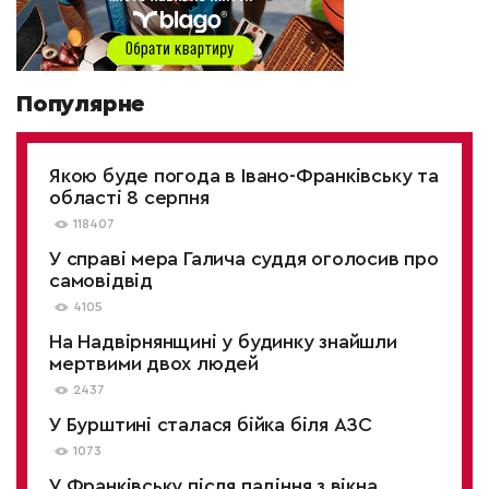
Популярне
Якою буде погода в Івано-Франківську та
області 8 серпня
118407
У справі мера Галича суддя оголосив про
самовідвід
4105
На Надвірнянщині у будинку знайшли
мертвими двох людей
2437
У Бурштині сталася бійка біля АЗС
1073
У Франківську після падіння з вікна