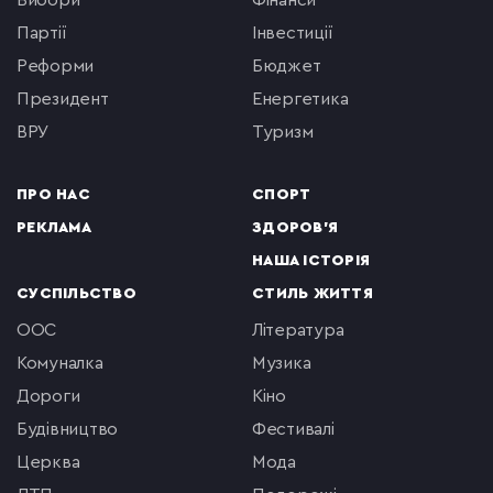
вибори
фінанси
партії
інвестиції
реформи
бюджет
президент
енергетика
ВРУ
туризм
ПРО НАС
СПОРТ
РЕКЛАМА
ЗДОРОВ'Я
НАША ІСТОРІЯ
СУСПІЛЬСТВО
СТИЛЬ ЖИТТЯ
ООС
література
комуналка
музика
Дороги
кіно
будівництво
фестивалі
церква
мода