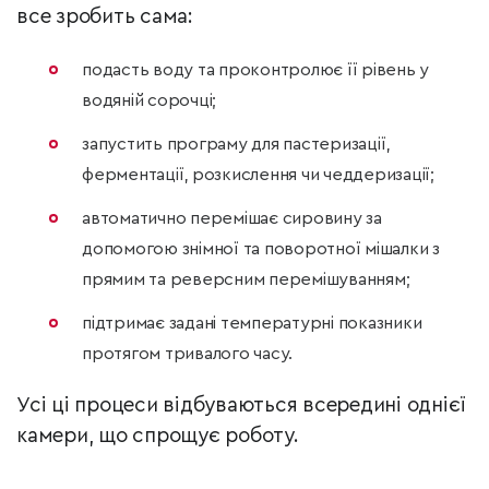
все зробить сама:
подасть воду та проконтролює її рівень у
водяній сорочці;
запустить програму для пастеризації,
ферментації, розкислення чи чеддеризації;
автоматично перемішає сировину за
допомогою знімної та поворотної мішалки з
прямим та реверсним перемішуванням;
підтримає задані температурні показники
протягом тривалого часу.
Усі ці процеси відбуваються всередині однієї
камери, що спрощує роботу.