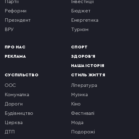
партії
інвестиції
реформи
бюджет
президент
енергетика
ВРУ
туризм
ПРО НАС
СПОРТ
РЕКЛАМА
ЗДОРОВ'Я
НАША ІСТОРІЯ
СУСПІЛЬСТВО
СТИЛЬ ЖИТТЯ
ООС
література
комуналка
музика
Дороги
кіно
будівництво
фестивалі
церква
мода
ДТП
подорожі