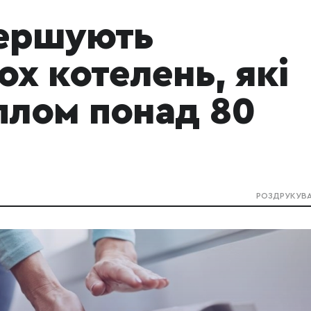
вершують
ох котелень, які
плом понад 80
РОЗДРУКУВ