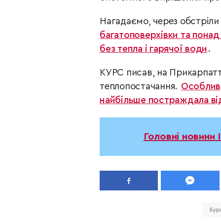
Нагадаємо, через обстріли
багатоповерхівки та понад
без тепла і гарячої води
.
КУРС писав, на Прикарпатт
теплопостачання.
Особливу
найбільше постраждала від
Головні новини 
Бур