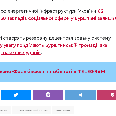
 рф енергетичної інфраструктури України
82
 30 закладів соціальної сфери у Бурштині залиши
і створять резервну децентралізовану систему
 увагу приділяють Бурштинській громаді, яка
 ракетних ударів
.
Івано-Франківська та області в TELEGRAM
штин
опалювальний сезон
опалення