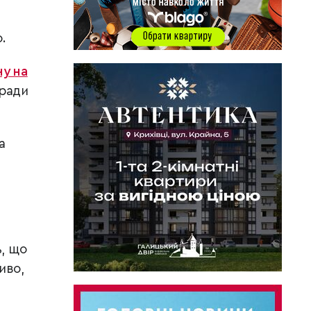
.
у на
 ради
а
ь, що
иво,