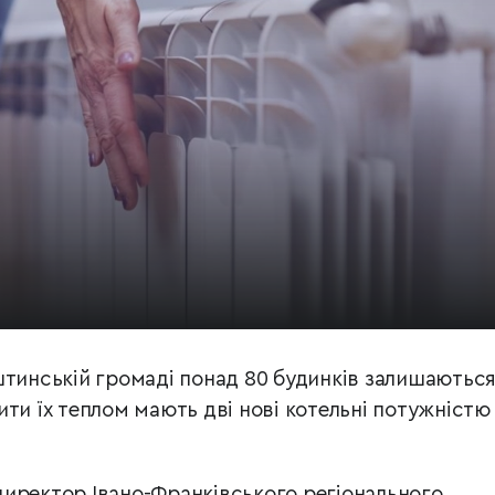
штинській громаді понад 80 будинків залишаються
ти їх теплом мають дві нові котельні потужністю
иректор Івано-Франківського регіонального