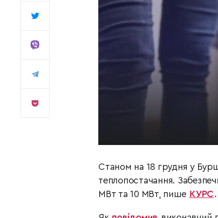
Станом на 18 грудня у Бур
теплопостачання. Забезпечи
МВт та 10 МВт, пише
КУРС
.
Як
повідомив
виконавчий д