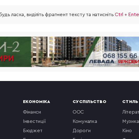
удь ласка, виділіть фрагмент тексту та натисніть
Ctrl + Ente
ЕКОНОМІКА
СУСПІЛЬСТВО
СТИЛЬ
фінанси
ООС
літера
інвестиції
комуналка
музика
бюджет
Дороги
кіно