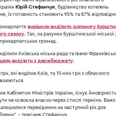
України
Юрій Стефанчук
, будівництво котелень
я, їх готовність становить 95% та 87% відповідно
Прикарпаття
вирішили виділити допомогу Бурштин
ого сезону
. Так, на рахунки Бурштинської міської
д прикарпатських громад.
виділили Київська міська рада та Івано-Франківськ
іцяли виділити з держбюджету
.
рн, які виділив Київ, та 10 млн грн з обласного
своюються.
их Кабінетом Міністрів України, існує ймовірніст
ути не освоєна вчасно через стислі терміни. Важл
алишилися перехідними на наступний рік для
леми”, – пояснив Стефанчук.