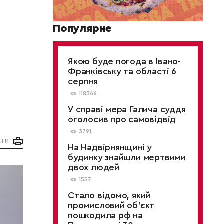
Популярне
Якою буде погода в Івано-
Франківську та області 6
серпня
118366
У справі мера Галича суддя
оголосив про самовідвід
3791
АТИ
На Надвірнянщині у
будинку знайшли мертвими
двох людей
1557
Стало відомо, який
промисловий об’єкт
пошкодила рф на