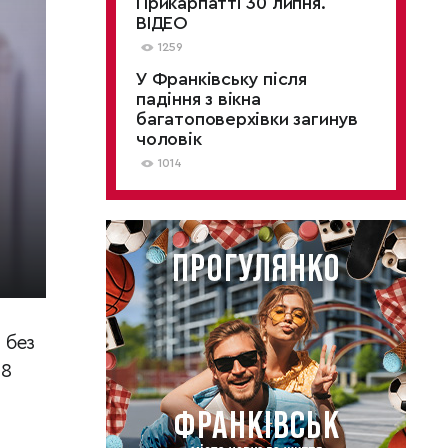
Прикарпатті 30 липня.
ВІДЕО
1259
У Франківську після
падіння з вікна
багатоповерхівки загинув
чоловік
1014
 без
 8