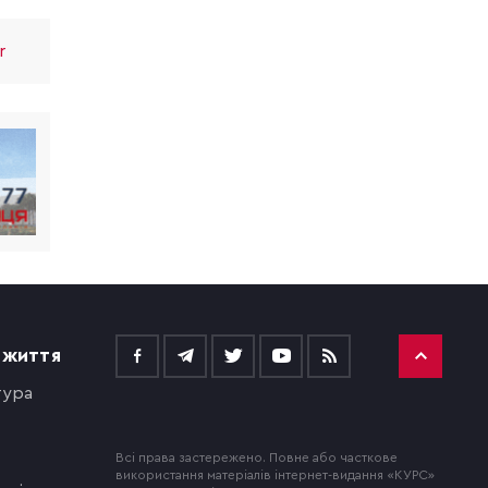
r
 ЖИТТЯ
тура
Всі права застережено. Повне або часткове
використання матеріалів інтернет-видання «КУРС»