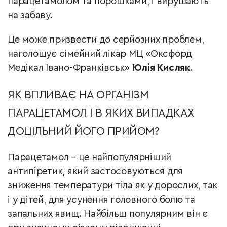
парацетамолом та порошками, і вирушають
на забаву.
Це може призвести до серйозних проблем,
наголошує сімейний лікар МЦ «Оксфорд
Медікал Івано-Франківськ»
Юлія Кисляк
.
ЯК ВПЛИВАЄ НА ОРГАНІЗМ
ПАРАЦЕТАМОЛ І В ЯКИХ ВИПАДКАХ
ДОЦІЛЬНИЙ ЙОГО ПРИЙОМ?
Парацетамол – це найпопулярніший
антипіретик, який застосовуються для
зниження температури тіла як у дорослих, так
і у дітей, для усунення головного болю та
запальних явищ. Найбільш популярним він є