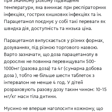
при значному різкому підвищенні
температури, яка виникає при респіраторних
інфекціях, гострих кишкових інфекціях та ін.
Парацетамол поєднує у собі такі переваги як
швидка дія, доступність та низька ціна.
Парацетамол випускається у різних формах,
дозуваннях, під різною торгового назвою.
Варто зазначати, що доза парацетамолу в
дорослих не повинна перевищувати 500-
1000мг (разова доза) та 4г (сумарна добова
доза ), тобто не більше шести таблеток з
інтервалом не менше 4 год. У дітей
розраховують разову дозу таким чином: 10-15
мг/кг маси тіла дитини.
Мусимо не вперше наголосити кожному, що