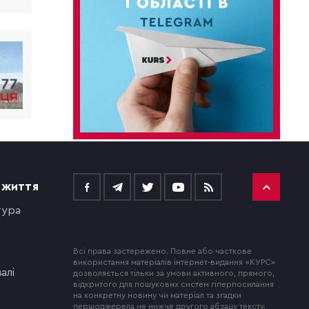
 ЖИТТЯ
тура
Всі права застережено. Повне або часткове
використання матеріалів інтернет-видання «КУРС»
алі
дозволяється тільки за умови активного, прямого,
відкритого для пошукових систем гіперпосилання
на конкретну новину чи матеріал та згадки
першоджерела не нижче другого абзацу тексту.