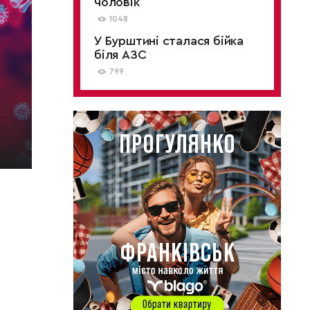
чоловік
1048
У Бурштині сталася бійка
біля АЗС
799