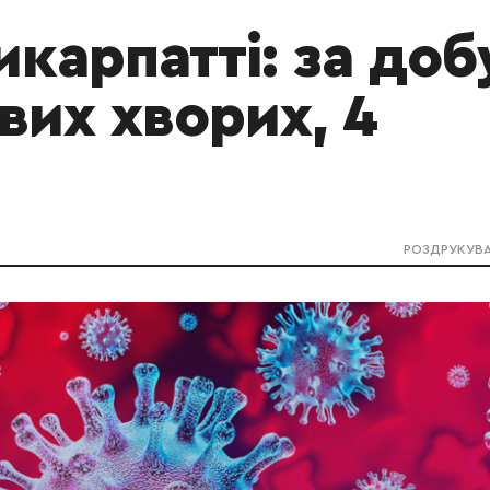
икарпатті: за доб
вих хворих, 4
РОЗДРУКУВ