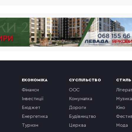
ЕКОНОМІКА
СУСПІЛЬСТВО
СТИЛЬ
фінанси
ООС
літера
інвестиції
комуналка
музика
бюджет
Дороги
кіно
енергетика
будівництво
фестив
туризм
церква
мода