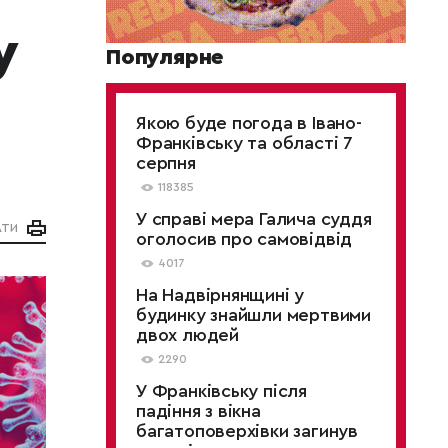
у
Популярне
Якою буде погода в Івано-
Франківську та області 7
серпня
118385
У справі мера Галича суддя
АТИ
оголосив про самовідвід
4017
На Надвірнянщині у
будинку знайшли мертвими
двох людей
2290
У Франківську після
падіння з вікна
багатоповерхівки загинув