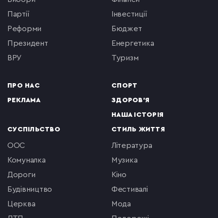
партії
інвестиції
реформи
бюджет
президент
енергетика
ВРУ
туризм
ПРО НАС
СПОРТ
РЕКЛАМА
ЗДОРОВ'Я
НАША ІСТОРІЯ
СУСПІЛЬСТВО
СТИЛЬ ЖИТТЯ
ООС
література
комуналка
музика
Дороги
кіно
будівництво
фестивалі
церква
мода