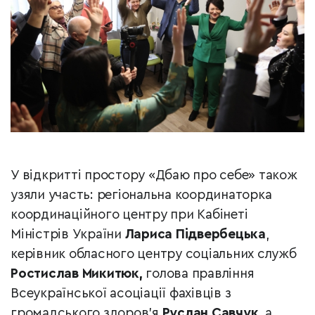
У відкритті простору «Дбаю про себе» також
узяли участь: регіональна координаторка
координаційного центру при Кабінеті
Міністрів України
Лариса Підвербецька
,
керівник обласного центру соціальних служб
Ростислав Микитюк,
голова правління
Всеукраїнської асоціації фахівців з
громадського здоров’я
Руслан Савчук
, а