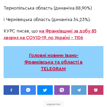
Тернопільська область (динаміка 88,90%)
і Чернівецька область (динаміка 34,23%).
КУРС писав, що
на Франківщині за добу 85
хворих на COVID-19, по Україні – 1106
Головні новини Івано-
Франківська та області в
TELEGRAM
карантин