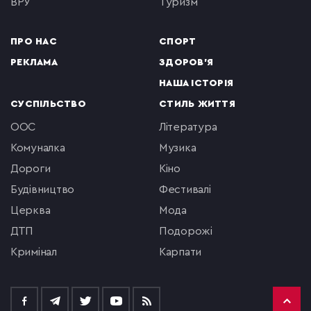
ВРУ
туризм
ПРО НАС
СПОРТ
РЕКЛАМА
ЗДОРОВ'Я
НАША ІСТОРІЯ
СУСПІЛЬСТВО
СТИЛЬ ЖИТТЯ
ООС
література
комуналка
музика
Дороги
кіно
будівництво
фестивалі
церква
мода
ДТП
подорожі
кримінал
Карпати