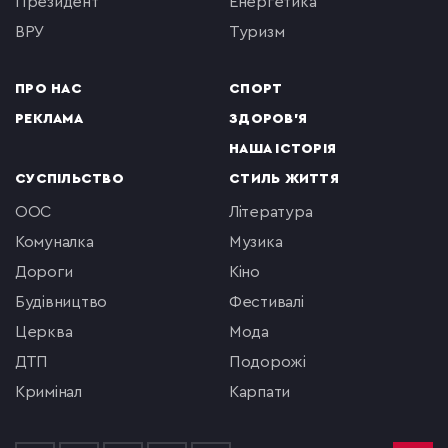
президент
енергетика
ВРУ
туризм
ПРО НАС
СПОРТ
РЕКЛАМА
ЗДОРОВ'Я
НАША ІСТОРІЯ
СУСПІЛЬСТВО
СТИЛЬ ЖИТТЯ
ООС
література
комуналка
музика
Дороги
кіно
будівництво
фестивалі
церква
мода
ДТП
подорожі
кримінал
Карпати