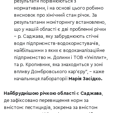
результати порівнюються з
нормативами, і на основі цього робимо
висновок про хімічний стан річок. За
результатами моніторингу встановлено,
що у нашій області є дві проблемні річки
– р. Саджава, яку забруднюють стічні
води підприємств-водокористувачів,
найбільшими з яких є водоканалізаційне
підприємство м. Долини і ТОВ «Уніплит»,
та р. Кропивник, яка знаходиться у зоні
впливу Домбровського кар’єру”, – каже
начальниця лабораторії
Марія Засідко.
Найбруднішою річкою області
є
Саджава
,
де зафіксовано перевищення норм за
вмістом: пестицидів, зокрема за вмістом