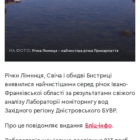
НА ФОТО:
Річка Лімниця - найчистіша річка Прикарпаття
Річки Лімниця, Свіча і обидві Бистриці
виявилися найчистішими серед річок Івано-
Франківської області за результатами свіжого
аналізу Лабораторії моніторингу вод
Західного регіону Дністровського БУВР.
Про це повідомляє видання
Бліц-інфо
.