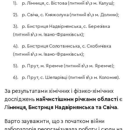
р. Лімниця, с. Вістова (питний в\з м. Калуш);
р. Свіча, с. Княжолука (питний в\з м. Долини);
р. Бистриця Надвірнянська, с. Березівка
(питний в\з м. Івано-Франківськ);
р. Бистриця Солотвинська, с. Скобичівка
(питний в\з м. Івано-Франківськ);
р. Прут, м. Яремче (питний в\з м. Яремче);
р. Прут, с. Шепарівці (питний в\з м. Коломия).
За результатами хімічних і фізико-хімічних
досліджень
найчистішими річками області
є
Л
імниця, Бистриця Надвірнянська та Свіча
.
Варто зауважити, що з початком війни
лабораторія реорганізувала роботу і сюди на