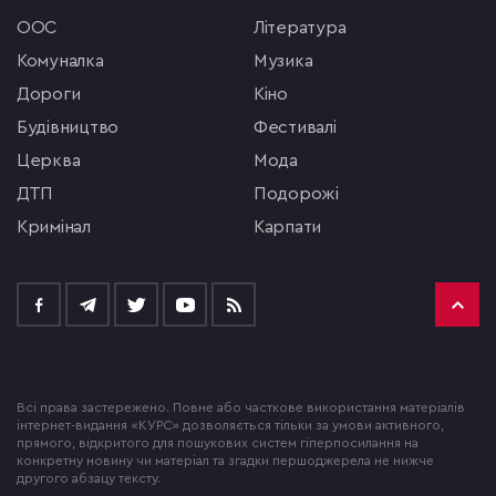
ООС
література
комуналка
музика
Дороги
кіно
будівництво
фестивалі
церква
мода
ДТП
подорожі
кримінал
Карпати
Всі права застережено. Повне або часткове використання матеріалів
інтернет-видання «КУРС» дозволяється тільки за умови активного,
прямого, відкритого для пошукових систем гіперпосилання на
конкретну новину чи матеріал та згадки першоджерела не нижче
другого абзацу тексту.