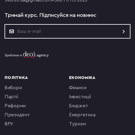
5
kurs.if.ua@gmail.com
+380 73 113 2025
Тримай курс.
Підписуйся на новини:
ПОЛІТИКА
ЕКОНОМІКА
вибори
фінанси
партії
інвестиції
реформи
бюджет
президент
енергетика
ВРУ
туризм