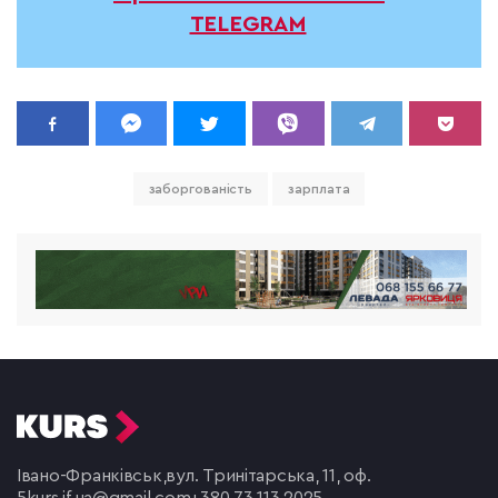
TELEGRAM
заборгованість
зарплата
Івано-Франківськ,
вул. Тринітарська, 11, оф.