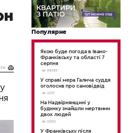
он
Популярне
Якою буде погода в Івано-
Франківську та області 7
серпня
АТИ
118385
У справі мера Галича суддя
у
оголосив про самовідвід
4017
ня
На Надвірнянщині у
будинку знайшли мертвими
двох людей
2300
У Франківську після