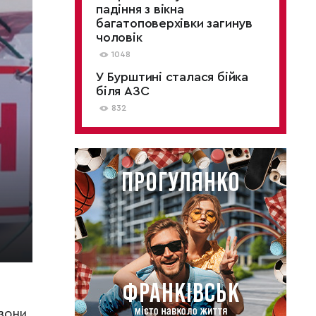
падіння з вікна
багатоповерхівки загинув
чоловік
1048
У Бурштині сталася бійка
біля АЗС
832
 зони