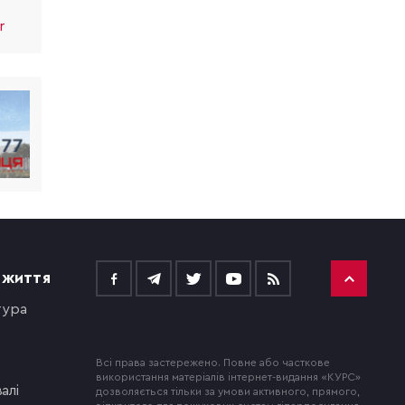
r
 ЖИТТЯ
тура
Всі права застережено. Повне або часткове
використання матеріалів інтернет-видання «КУРС»
алі
дозволяється тільки за умови активного, прямого,