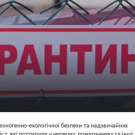
техногенно-екологічної безпеки та надзвичайних
іст, які потрапили у червону, помаранчеву та інші