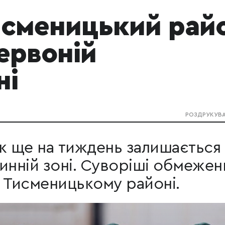
исменицький рай
червоній
ні
РОЗДРУКУВ
к ще на тиждень залишається 
инній зоні. Суворіші обмежен
 Тисменицькому районі.