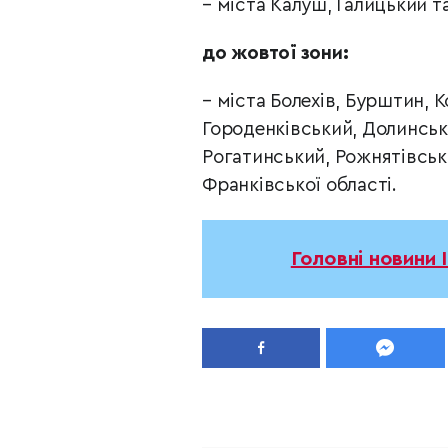
– міста Калуш, Галицький т
до жовтої зони:
– міста Болехів, Бурштин,
Городенківський, Долинськ
Рогатинський, Рожнятівськ
Франківської області.
Головні новини 