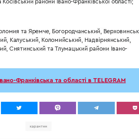
а Косівський райони Івано-Франківської області;
 Коломия та Яремче, Богородчанський, Верховинськ
ий, Калуський, Коломийський, Надвірнянський,
ий, Снятинський та Тлумацький райони Івано-
Івано-Франківська та області в TELEGRAM
карантин