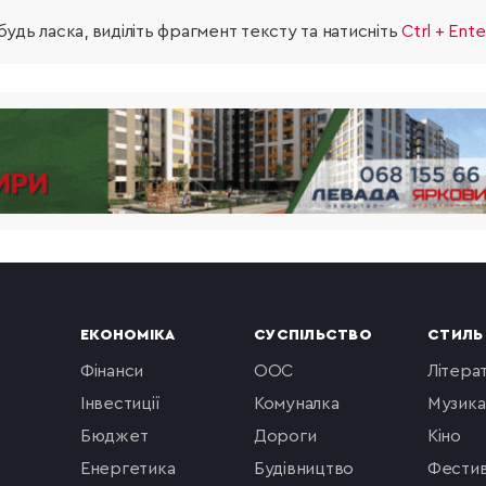
удь ласка, виділіть фрагмент тексту та натисніть
Ctrl + Ente
ЕКОНОМІКА
СУСПІЛЬСТВО
СТИЛЬ
фінанси
ООС
літера
інвестиції
комуналка
музика
бюджет
Дороги
кіно
енергетика
будівництво
фестив