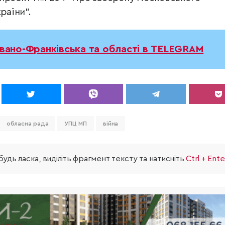
раїни”.
Івано-Франківська та області в TELEGRAM
обласна рада
УПЦ МП
війна
удь ласка, виділіть фрагмент тексту та натисніть
Ctrl + Ente