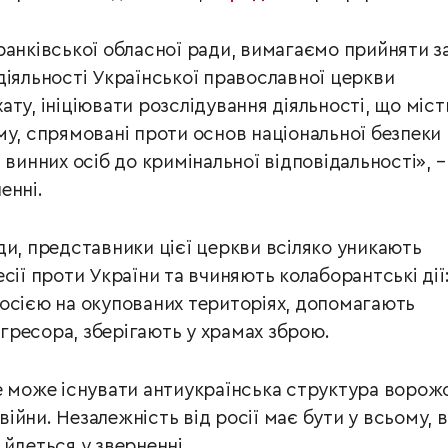
ранківської обласної ради, вимагаємо прийняти з
діяльності Української православної церкви
ту, ініціювати розслідування діяльності, що міст
му, спрямовані проти основ національної безпеки
 винних осіб до кримінальної відповідальності», –
енні.
ди, представники цієї церкви всіляко уникають
сії проти України та вчиняють колаборантські дії
осією на окупованих територіях, допомагають
ресора, зберігають у храмах зброю.
е може існувати антиукраїнська структура ворож
 війни. Незалежність від росії має бути у всьому, в
– йдеться у зверненні.