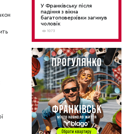
У Франківську після
падіння з вікна
акон
багатоповерхівки загинув
чоловік
ить
1073
:
ої