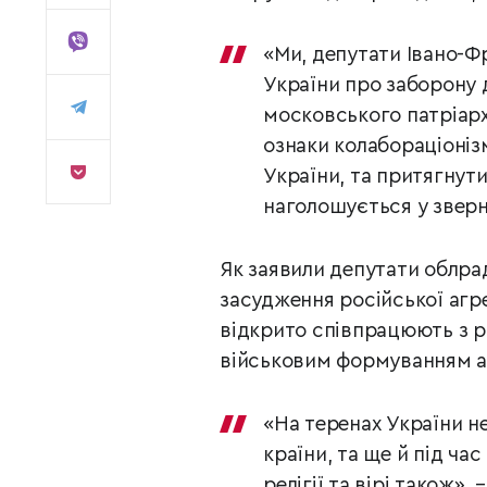
«Ми, депутати Івано-Ф
України про заборону 
московського патріарха
ознаки колабораціоніз
України, та притягнути
наголошується у зверн
Як заявили депутати облра
засудження російської агре
відкрито співпрацюють з р
військовим формуванням аг
«На теренах України н
країни, та ще й під час
релігії та вірі також», 