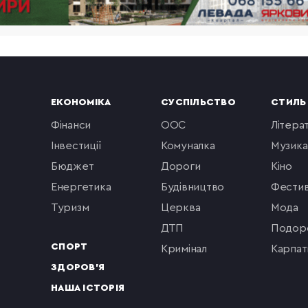
ЕКОНОМІКА
СУСПІЛЬСТВО
СТИЛЬ
фінанси
ООС
літера
інвестиції
комуналка
музика
бюджет
Дороги
кіно
енергетика
будівництво
фестив
туризм
церква
мода
ДТП
подор
СПОРТ
кримінал
Карпат
ЗДОРОВ'Я
НАША ІСТОРІЯ