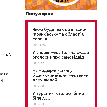
Популярне
Якою буде погода в Івано-
Франківську та області 8
серпня
118407
У справі мера Галича суддя
АТИ
оголосив про самовідвід
4132
На Надвірнянщині у
нити
будинку знайшли мертвими
двох людей
ти
2486
У Бурштині сталася бійка
біля АЗС
а
1088