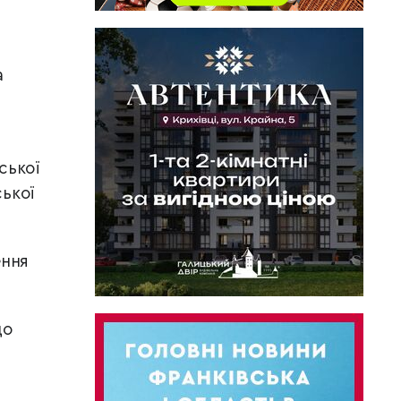
а
ської
ської
ення
до