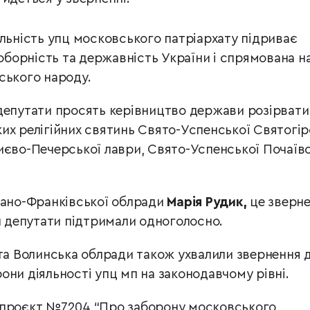
яльність упц московського патріархату підриває
соборність та державність України і спрямована н
ського народу.
депутати просять керівництво держави розірвати
их релігійних святинь Свято-Успенської Святогір
иєво-Печерської лаври, Свято-Успенської Почаїв
вано-Франківської облради
Марія Рудик,
це зверн
ди депутати підтримали одноголосно.
 та Волинська облради також ухвалили звернення 
они діяльності упц мп на законодавчому рівні.
опроєкт №7204 “Про заборону московського