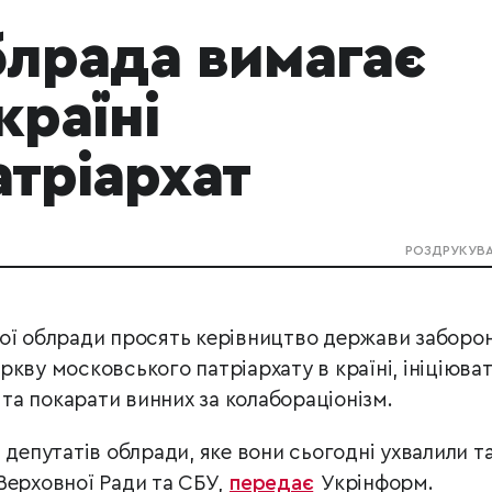
блрада вимагає
країні
тріархат
РОЗДРУКУВ
кої облради просять керівництво держави заборо
кву московського патріархату в країні, ініціюва
і та покарати винних за колабораціонізм.
 депутатів облради, яке вони сьогодні ухвалили т
Верховної Ради та СБУ,
передає
Укрінформ.