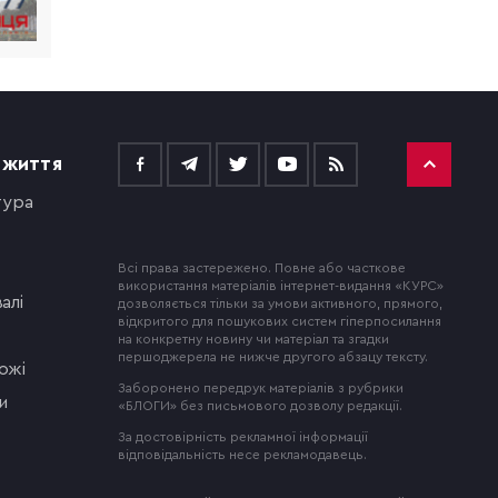
 ЖИТТЯ
тура
Всі права застережено. Повне або часткове
використання матеріалів інтернет-видання «КУРС»
алі
дозволяється тільки за умови активного, прямого,
відкритого для пошукових систем гіперпосилання
на конкретну новину чи матеріал та згадки
першоджерела не нижче другого абзацу тексту.
ожі
Заборонено передрук матеріалів з рубрики
и
«БЛОГИ» без письмового дозволу редакції.
За достовірність рекламної інформації
відповідальність несе рекламодавець.