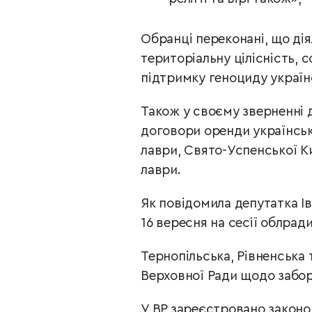
Обранці переконані, що ді
територіальну цілісність, 
підтримку геноциду україн
Також у своєму зверненні 
договори оренди українськ
лаври, Свято-Успенської К
лаври.
Як повідомила депутатка І
16 вересня на сесії облра
Тернопільська, Рівненська
Верховної Ради щодо забор
У ВР зареєстровано закон