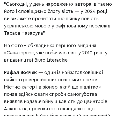
“Сьогодні, у день народження автора, вітаємо
його і сповіщаємо благу вість — у 2024 році
ви зможете прочитати цю п’янку повість
українською мовою у рафінованому перекладі
Тараса Назарука”.
На фото – обкладинка першого видання
«Санаторію», яке побачило світ у 2010 році у
видавництві Biuro Literackie.
Рафал Воячек
— один із найзагадковіших і
найконтроверсійніших польських поетів.
Містифікатор і візіонер, який ще підлітком
почав здійснювати спроби самогубства і
виявляв надзвичайну цікавість до цвинтарів.
Алкоголік, провокатор і скандаліст, що