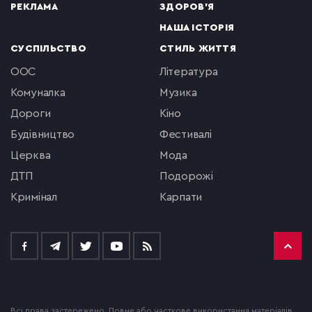
РЕКЛАМА
ЗДОРОВ'Я
НАША ІСТОРІЯ
СУСПІЛЬСТВО
СТИЛЬ ЖИТТЯ
ООС
література
комуналка
музика
Дороги
кіно
будівництво
фестивалі
церква
мода
ДТП
подорожі
кримінал
Карпати
Всі права застережено. Повне або часткове використання матеріалів