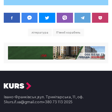
література
П'яний корабель
Івано-Франківськ,
вул. Тринітарська, 11, оф.
5
kurs.if.ua@gmail.com
+380 73 113 2025