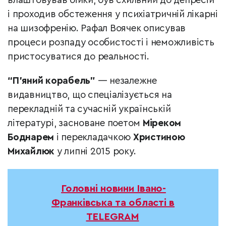
влаштовував бійки, був схильний до депресій
і проходив обстеження у психіатричній лікарні
на шизофренію. Рафал Воячек описував
процеси розпаду особистості і неможливість
пристосуватися до реальності.
“П’яний корабель”
— незалежне
видавництво, що спеціалізується на
перекладній та сучасній українській
літературі, засноване поетом
Міреком
Боднарем
і перекладачкою
Христиною
Михайлюк
у липні 2015 року.
Головні новини Івано-
Франківська та області в
TELEGRAM