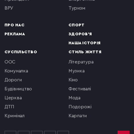
ВРУ
туризм
ПРО НАС
СПОРТ
РЕКЛАМА
ЗДОРОВ'Я
НАША ІСТОРІЯ
СУСПІЛЬСТВО
СТИЛЬ ЖИТТЯ
ООС
література
комуналка
музика
Дороги
кіно
будівництво
фестивалі
церква
мода
ДТП
подорожі
кримінал
Карпати