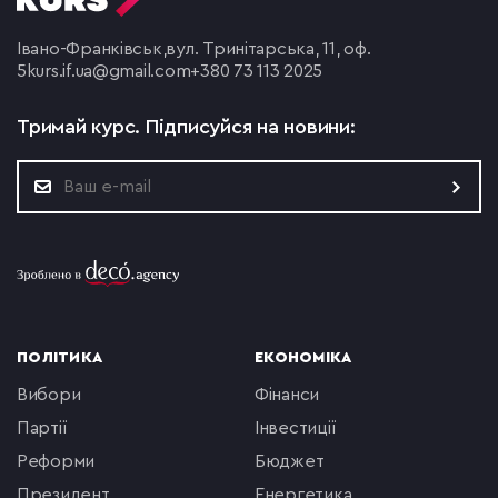
Івано-Франківськ,
вул. Тринітарська, 11, оф.
5
kurs.if.ua@gmail.com
+380 73 113 2025
Тримай курс.
Підписуйся на новини:
ПОЛІТИКА
ЕКОНОМІКА
вибори
фінанси
партії
інвестиції
реформи
бюджет
президент
енергетика