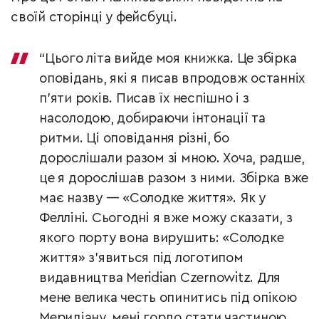
своїй сторінці у фейсбуці.
“Цього літа вийде моя книжка. Це збірка
оповідань, які я писав впродовж останніх
п’яти років. Писав їх неспішно і з
насолодою, добираючи інтонації та
ритми. Ці оповідання різні, бо
дорослішали разом зі мною. Хоча, радше,
це я дорослішав разом з ними. Збірка вже
має назву — «Солодке життя». Як у
Фелліні. Сьогодні я вже можу сказати, з
якого порту вона вирушить: «Солодке
життя» з’явиться під логотипом
видавництва Meridian Czernowitz. Для
мене велика честь опинитись під опікою
Меридіану, мені гордо стати частиною