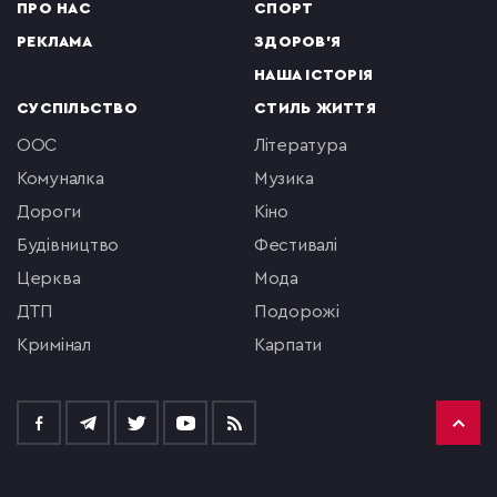
ПРО НАС
СПОРТ
РЕКЛАМА
ЗДОРОВ'Я
НАША ІСТОРІЯ
СУСПІЛЬСТВО
СТИЛЬ ЖИТТЯ
ООС
література
комуналка
музика
Дороги
кіно
будівництво
фестивалі
церква
мода
ДТП
подорожі
кримінал
Карпати