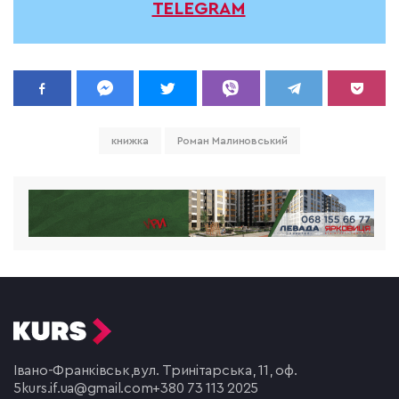
TELEGRAM
книжка
Роман Малиновський
Івано-Франківськ,
вул. Тринітарська, 11, оф.
5
kurs.if.ua@gmail.com
+380 73 113 2025